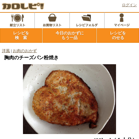
ログイン
レシピを
今日のおかずに
レシピを
検 索
もう一品
のせる
洋風
|
お肉のおかず
胸肉のチーズパン粉焼き