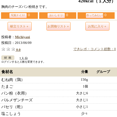
420kcal
（１人分）
胸肉のチーズパン粉焼きです。
0
0
0
写真ナイス!
おいしそう!
作ってみたい!
献立リスト＋
お買物リスト＋
お気に入り＋
投稿者：
Michiyani
投稿日：
2013/06/09
できレポ・コメント総数：0
0.0
1人分
ログインすると人数を変更できます。
食材名
分量
グループ
むね肉（鶏）
150g
たまご
1個
パン粉（衣用）
大さじ6
パルメザンチーズ
大さじ1
パセリ（乾）
小さじ1
塩こしょう
少々