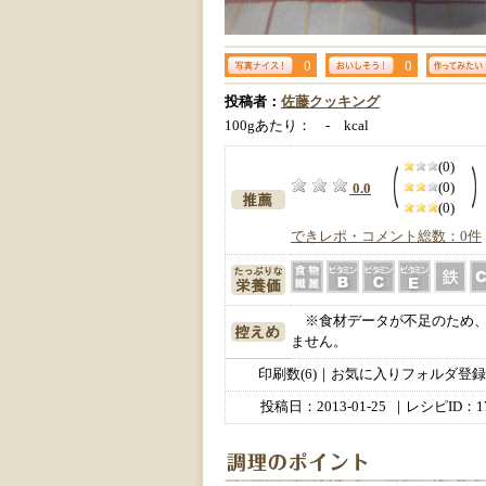
0
0
投稿者：
佐藤クッキング
100gあたり： - kcal
(0)
(0)
0.0
(0)
できレポ・コメント総数：0件
※食材データが不足のため、
ません。
印刷数(6)｜お気に入りフォルダ登録数
投稿日：
2013-01-25
｜レシピID：17