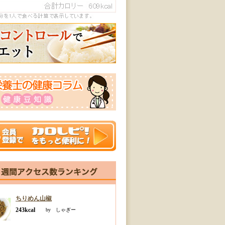
ちりめん山椒
243kcal
by しゃぎー