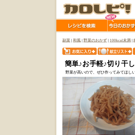
副菜
|
和風
|
野菜のおかず
|
100kcal未満
|
簡単♪お手軽♪切り干
野菜が高いので、ぜひ作ってみてほし