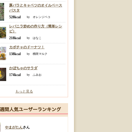
豚バラとキャベツのオイルベース
パスタ
528kcal
by オレンジペコ
レバニラ炒めの作り方（簡単レシ
ピ）
218kcal
by はなこ
カボチャのドーナツ！
138kcal
by 桃咲マルク
かぼちゃのサラダ
174kcal
by ふみお
もっと見る
やまがたん
さん