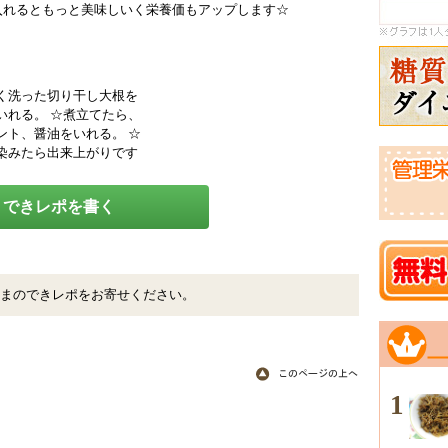
入れるともっと美味しいく栄養価もアップします☆
く洗った切り干し大根を
いれる。 ☆煮立てたら、
ント、醤油をいれる。 ☆
染みたら出来上がりです
できレポを書く
まのできレポをお寄せください。
1