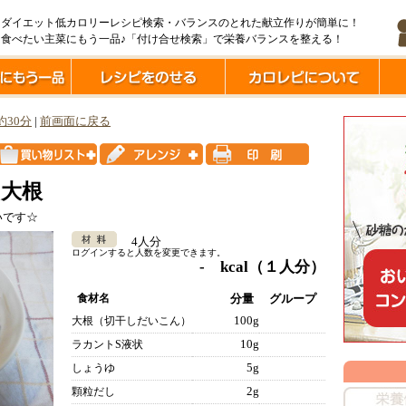
ダイエット低カロリーレシピ検索・バランスのとれた献立作りが簡単に！
食べたい主菜にもう一品♪「付け合せ検索」で栄養バランスを整える！
約30分
|
前画面に戻る
し大根
いです☆
4人分
ログインすると人数を変更できます。
- kcal
（１人分）
食材名
分量
グループ
100g
大根（切干しだいこん）
10g
ラカントS液状
5g
しょうゆ
2g
顆粒だし