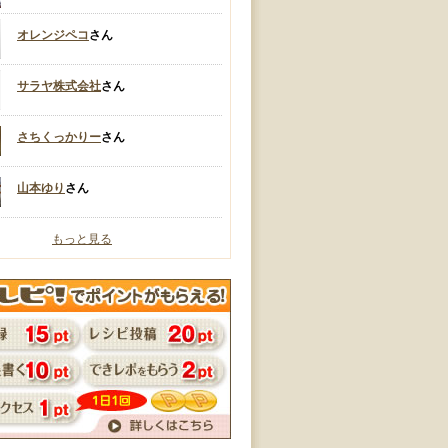
オレンジペコ
さん
サラヤ株式会社
さん
さちくっかりー
さん
山本ゆり
さん
もっと見る