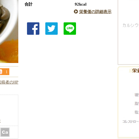
合計
92kcal
栄養価の詳細表示
1
投稿者のHP
件