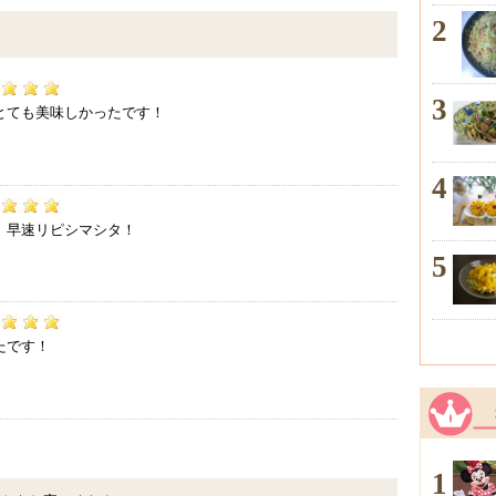
2
8
3
とても美味しかったです！
4
9
、早速リピシマシタ！
5
2
たです！
1