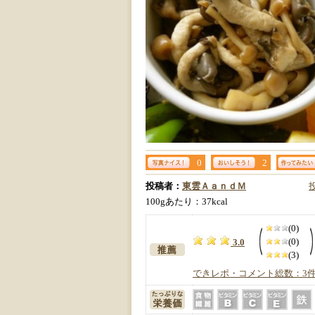
0
2
投稿者：
東雲ＡａｎｄＭ
100gあたり：37kcal
(0)
(0)
3.0
(3)
できレポ・コメント総数：3