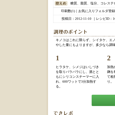
糖質、脂質、塩分、コレステ
印刷数(1)｜お気に入りフォルダ登録数
投稿日：
2012-11-10
｜レシピID：16
キノコはこれに限らず、シイタケ、エノ
やした量にもよりますが、多少なら調
1
2
ヒラタケ、シメジはいしづき
加熱
を取りバラバラにし、酒とと
麹を
もにシリコンスチーマーに入
て粗
れ、600ワットで3分加熱す
り。
る。