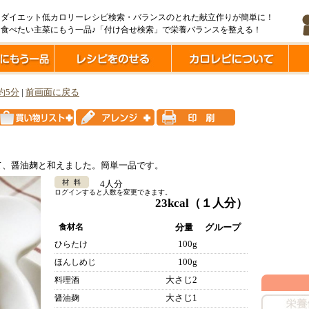
ダイエット低カロリーレシピ検索・バランスのとれた献立作りが簡単に！
食べたい主菜にもう一品♪「付け合せ検索」で栄養バランスを整える！
約5分
|
前画面に戻る
て、醤油麹と和えました。簡単一品です。
4人分
ログインすると人数を変更できます。
23kcal
（１人分）
食材名
分量
グループ
100g
ひらたけ
100g
ほんしめじ
大さじ2
料理酒
大さじ1
醤油麹