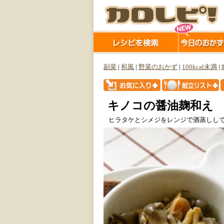
副菜
|
和風
|
野菜のおかず
|
100kcal未満
|
キノコの醤油麹和え
ヒラタケとシメジをレンジで酒蒸しし