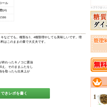
ロール
(4)
586
キなどでも。種類を3、4種類増やしても美味しいです。増
味料はこのままの量で大丈夫です。
が終わったキノコに醤油
和え、そのままふたをし
熱を取ったら出来上が
できレポを書く
1