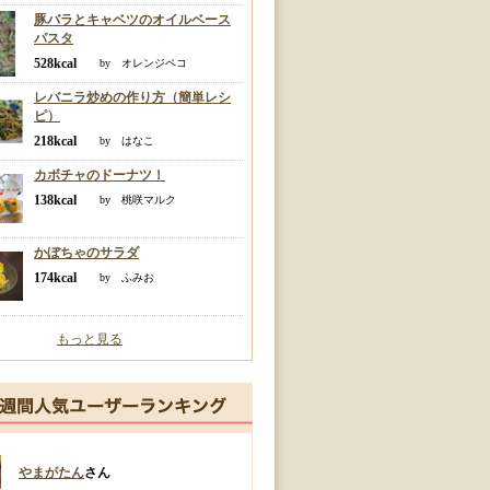
豚バラとキャベツのオイルベース
パスタ
528kcal
by オレンジペコ
レバニラ炒めの作り方（簡単レシ
ピ）
218kcal
by はなこ
カボチャのドーナツ！
138kcal
by 桃咲マルク
かぼちゃのサラダ
174kcal
by ふみお
もっと見る
やまがたん
さん