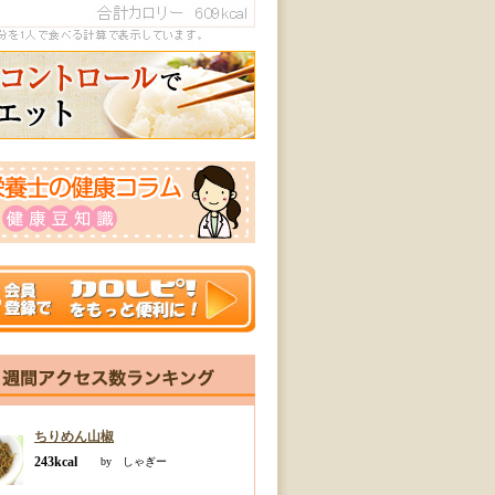
ちりめん山椒
243kcal
by しゃぎー