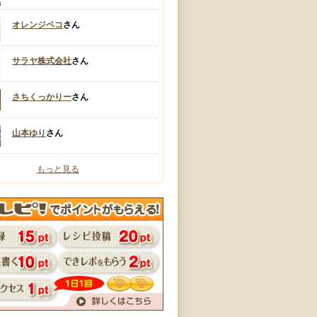
オレンジペコ
さん
サラヤ株式会社
さん
さちくっかりー
さん
山本ゆり
さん
もっと見る