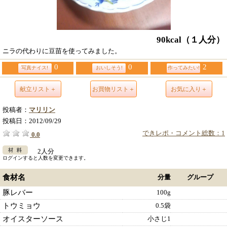
90kcal
（１人分）
ニラの代わりに豆苗を使ってみました。
0
0
2
写真ナイス!
おいしそう!
作ってみたい!
献立リスト＋
お買物リスト＋
お気に入り＋
投稿者：
マリリン
投稿日：
2012/09/29
できレポ・コメント総数：1
0.0
2人分
ログインすると人数を変更できます。
食材名
分量
グループ
豚レバー
100g
トウミョウ
0.5袋
オイスターソース
小さじ1