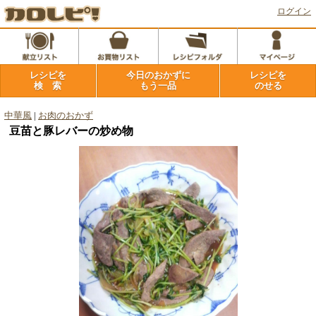
ログイン
レシピを
今日のおかずに
レシピを
検 索
もう一品
のせる
中華風
|
お肉のおかず
豆苗と豚レバーの炒め物