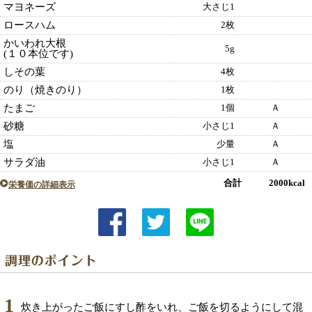
マヨネーズ
大さじ1
ロースハム
2枚
かいわれ大根
5g
(１０本位です)
しその葉
4枚
のり（焼きのり）
1枚
たまご
1個
Ａ
砂糖
小さじ1
Ａ
塩
少量
Ａ
サラダ油
小さじ1
Ａ
合計 2000kcal
栄養価の詳細表示
1
炊き上がったご飯にすし酢をいれ、ご飯を切るようにして混