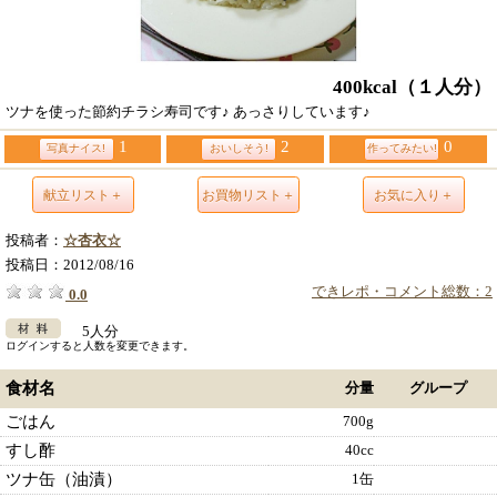
400kcal
（１人分）
ツナを使った節約チラシ寿司です♪ あっさりしています♪
1
2
0
写真ナイス!
おいしそう!
作ってみたい!
献立リスト＋
お買物リスト＋
お気に入り＋
投稿者：
☆杏衣☆
投稿日：
2012/08/16
できレポ・コメント総数：2
0.0
5人分
ログインすると人数を変更できます。
食材名
分量
グループ
ごはん
700g
すし酢
40cc
ツナ缶（油漬）
1缶