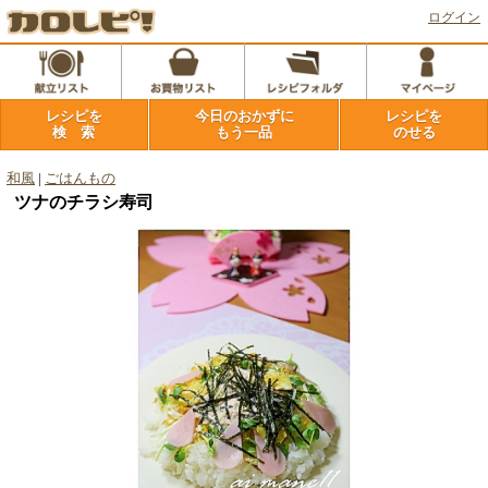
ログイン
レシピを
今日のおかずに
レシピを
検 索
もう一品
のせる
和風
|
ごはんもの
ツナのチラシ寿司