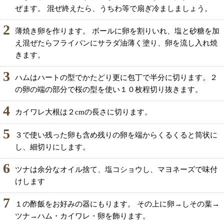
ぜます。 混ぜ終えたら、うちわ等で扇ぎ冷ましましょう。
2
薄焼き卵を作ります。 ボールに卵を割りいれ、塩と砂糖を加
え混ぜたらフライパンにサラダ油薄く塗り、卵を流し入れ焼
きます。
3
ハムはハートの型でかたどり更に包丁で半分に切ります。２
の卵の端の部分で桜の型を使い１０枚程切り抜きます。
4
カイワレ大根は２cmの長さに切ります。
5
３で使い残った卵も含め残りの卵を端からくるくると筒状に
し、細切りにします。
6
ツナは余分なオイル捨て、塩コショウし、マヨネーズで味付
けします
7
１の酢飯をお好みの器にもります。 その上に卵→しその葉→
ツナ→ハム・カイワレ・卵を飾ります。