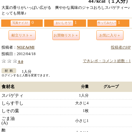
447kcal
（１人分）
大葉の香りがいっぱい広がる 爽やかな風味のジャコおろしスパゲティー♪
とっても簡単♪
0
1
1
写真ナイス!
おいしそう!
作ってみたい!
献立リスト＋
お買物リスト＋
お気に入り＋
投稿者：
NOZAёMI
投稿者のHP
投稿日：
2012/04/18
できレポ・コメント総数：1
0.0
1人分
ログインすると人数を変更できます。
食材名
分量
グループ
スパゲティ
1人分
しらす干し
大さじ4
しその葉
1枚
ごま油
小さじ1
(A)
酢