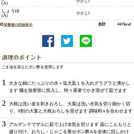
小さじ1
(A)
しょうゆ
小さじ1
(A)
合計 447kcal
栄養価の詳細表示
ごま油を加えたポン酢を使用します
1
大きな鍋にたっぷりの水＋塩大匙１を入れグラグラと沸かし
ます 麺を放射状に投入し、時々菜箸でかき混ぜて茹でます
2
大根は洗い皮を剥きおろし、大葉は洗い水気を切り細かく切
り、9割の大葉と大根おろしを混ぜます 調味料Aを合わせます
3
アルデンテでザルに茹で上げ水気を切ります 器にこんもりと
盛り付け、おろし・じゃこを乗せポン酢Aを全体に回しかけ