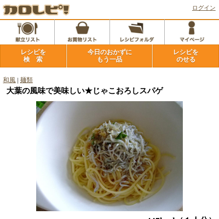
ログイン
レシピを
今日のおかずに
レシピを
検 索
もう一品
のせる
和風
|
麺類
大葉の風味で美味しい★じゃこおろしスパゲ