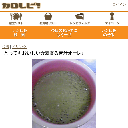
ログイン
レシピを
今日のおかずに
レシピを
検 索
もう一品
のせる
和風
|
ドリンク
とってもおいしい☆麦香る青汁オーレ♪