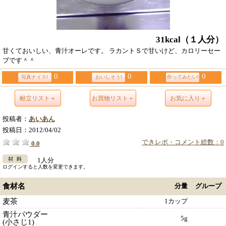
31kcal
（１人分）
甘くておいしい、青汁オーレです。 ラカントＳで甘いけど、カロリーセー
ブです＾＾
0
0
0
写真ナイス!
おいしそう!
作ってみたい!
献立リスト＋
お買物リスト＋
お気に入り＋
投稿者：
あいあん
投稿日：
2012/04/02
できレポ・コメント総数：0
0.0
1人分
ログインすると人数を変更できます。
食材名
分量
グループ
麦茶
1カップ
青汁パウダー
5g
(小さじ1)