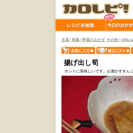
主菜
|
和風
|
野菜のおかず
その他
|
100kca
揚げ出し筍
ホントに美味しいです。お酒がすすんじ