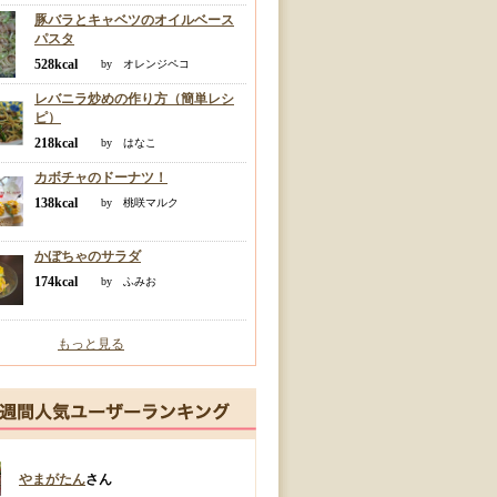
豚バラとキャベツのオイルベース
パスタ
528kcal
by オレンジペコ
レバニラ炒めの作り方（簡単レシ
ピ）
218kcal
by はなこ
カボチャのドーナツ！
138kcal
by 桃咲マルク
かぼちゃのサラダ
174kcal
by ふみお
もっと見る
やまがたん
さん