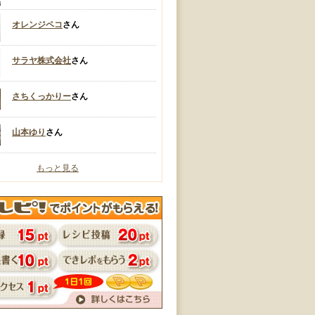
オレンジペコ
さん
サラヤ株式会社
さん
さちくっかりー
さん
山本ゆり
さん
もっと見る