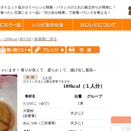
ダイエット低カロリーレシピ検索・バランスのとれた献立作りが簡単に！
食べたい主菜にもう一品♪「付け合せ検索」で栄養バランスを整える！
l～299kcal
|
約15分
|
前画面に戻る
ゃいます！ 香りが良くて、柔らかくて、揚げ出し最高～
2人分
ログインすると人数を変更できます。
189kcal
（１人分）
食材名
分量
グループ
1本
たけのこ（ゆで）
片栗粉
大さじ2
(必要量)
大さじ1
めんつゆ（三倍濃厚）