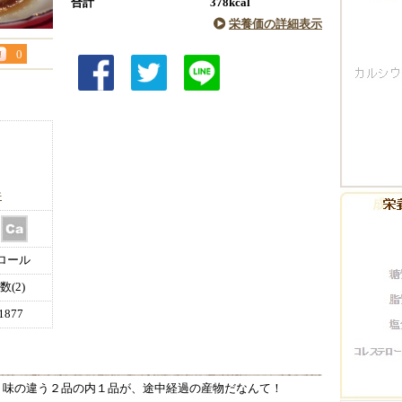
合計
378kcal
栄養価の詳細表示
0
件
ロール
(2)
877
。味の違う２品の内１品が、途中経過の産物だなんて！