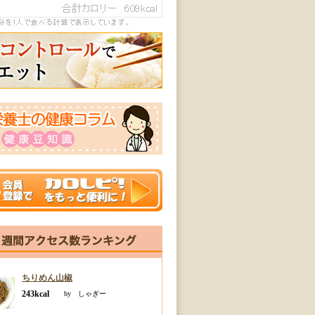
ちりめん山椒
243kcal
by しゃぎー