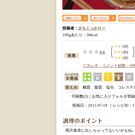
0
0
投稿者：
さちくっかりー
100gあたり：36kcal
(0)
(0)
0.0
(0)
できレポ・コメント総数：0
糖質、脂質、塩分、コレステ
印刷数(3)｜お気に入りフォルダ登録数
投稿日：
2011-07-19
｜レシピID：11
両方食卓に出しちゃってもいいかもね