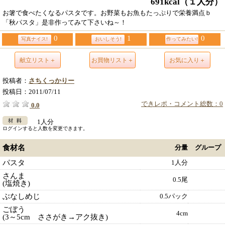
691kcal
（１人分）
お箸で食べたくなるパスタです。お野菜もお魚もたっぷりで栄養満点ｂ
「秋パスタ」是非作ってみて下さいね～！
0
1
0
写真ナイス!
おいしそう!
作ってみたい!
献立リスト＋
お買物リスト＋
お気に入り＋
投稿者：
さちくっかりー
投稿日：
2011/07/11
できレポ・コメント総数：0
0.0
1人分
ログインすると人数を変更できます。
食材名
分量
グループ
パスタ
1人分
さんま
0.5尾
(塩焼き)
ぶなしめじ
0.5パック
ごぼう
4cm
(3～5cm ささがき→アク抜き)