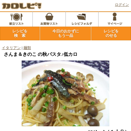
ログイン
レシピを
今日のおかずに
レシピを
検 索
もう一品
のせる
イタリアン
|
麺類
さんま＆きのこ の秋パスタ♪低カロ