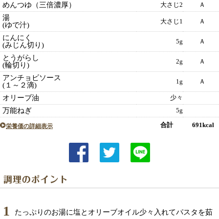
めんつゆ（三倍濃厚）
大さじ2
Ａ
湯
大さじ1
Ａ
(ゆで汁)
にんにく
5g
Ａ
(みじん切り)
とうがらし
2g
Ａ
(輪切り)
アンチョビソース
1g
Ａ
(１～２滴)
オリーブ油
少々
万能ねぎ
5g
合計 691kcal
栄養価の詳細表示
1
たっぷりのお湯に塩とオリーブオイル少々入れてパスタを茹