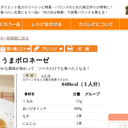
ダイエット低カロリーレシピ検索・バランスのとれた献立作りが簡単に！
食べたい主菜にもう一品♪「付け合せ検索」で栄養バランスを整える！
0分
|
前画面に戻る
まうまボロネーゼ
やかな風味が加わって、ソースだけでも食べたくなる！
4人分
ログインすると人数を変更できます。
848kcal
（１人分）
食材名
分量
グループ
15g
くるみ
400g
あいびきミンチ
2本
なす
1本
にんじん