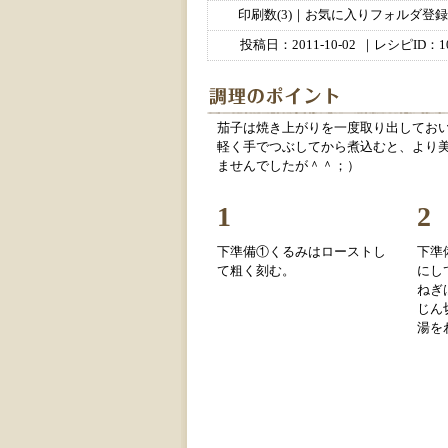
印刷数(3)｜お気に入りフォルダ登録数
投稿日：
2011-10-02
｜レシピID：10
茄子は焼き上がりを一度取り出してお
軽く手でつぶしてから煮込むと、より
ませんでしたが＾＾；）
1
2
下準備①くるみはローストし
下準
て粗く刻む。
にし
ねぎ
じん
湯を