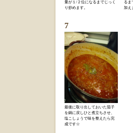
量が１/２位になるまでじっく
るま
り炒めます。
加え
7
最後に取り出しておいた茄子
を鍋に戻しひと煮立ちさせ、
塩こしょうで味を整えたら完
成です☆