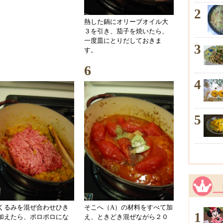
2
熱した鍋にオリーブオイル大
３を引き、茄子を焼いたら、
一度皿にとりだしておきま
3
す。
6
4
5
くるみを混ぜ合わせひき
そこへ（A）の材料をすべて加
1
加えたら、ポロポロにな
え、ときどき混ぜながら２０