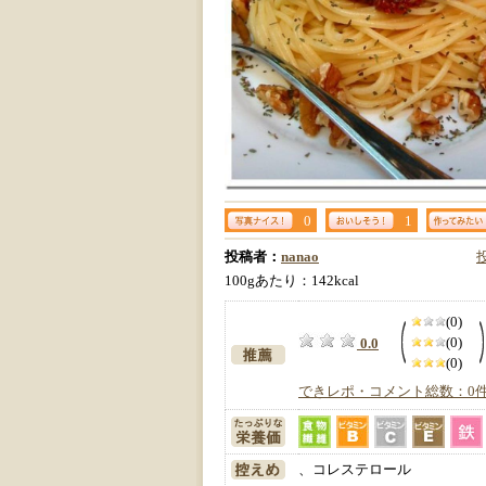
0
1
投稿者：
nanao
100gあたり：142kcal
(0)
(0)
0.0
(0)
できレポ・コメント総数：0
、コレステロール