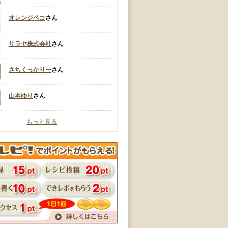
オレンジペコ
さん
サラヤ株式会社
さん
さちくっかりー
さん
山本ゆり
さん
もっと見る