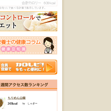
ちりめん山椒
243kcal
by しゃぎー