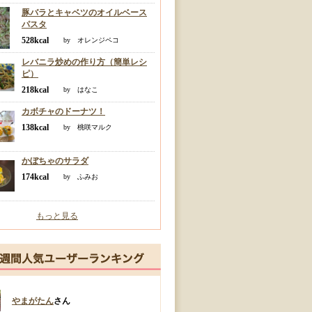
豚バラとキャベツのオイルベース
パスタ
528kcal
by オレンジペコ
レバニラ炒めの作り方（簡単レシ
ピ）
218kcal
by はなこ
カボチャのドーナツ！
138kcal
by 桃咲マルク
かぼちゃのサラダ
174kcal
by ふみお
もっと見る
やまがたん
さん