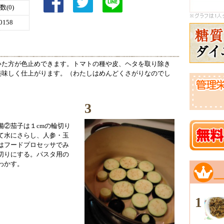
(0)
158
いた方が色止めできます。トマトの種や皮、ヘタを取り除き
美味しく仕上がります。（わたしはめんどくさがりなのでし
3
備②茄子は１cmの輪切り
て水にさらし、人参・玉
はフードプロセッサでみ
切りにする。パスタ用の
わかす。
1