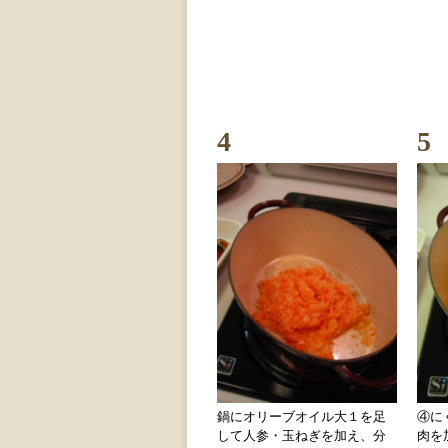
4
5
鍋にオリーブオイル大１を足
④に
して人参・玉ねぎを加え、分
肉を