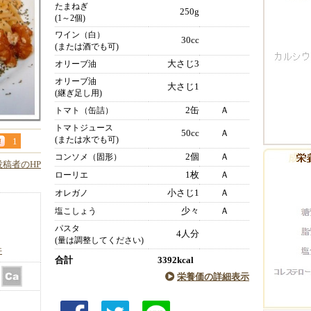
たまねぎ
250g
(1～2個)
ワイン（白）
30cc
(または酒でも可)
大さじ3
オリーブ油
オリーブ油
大さじ1
(継ぎ足し用)
2缶
Ａ
トマト（缶詰）
トマトジュース
50cc
Ａ
(または水でも可)
1
2個
Ａ
コンソメ（固形）
投稿者のHP
1枚
Ａ
ローリエ
小さじ1
Ａ
オレガノ
少々
Ａ
塩こしょう
パスタ
4人分
(量は調整してください)
件
合計
3392kcal
栄養価の詳細表示