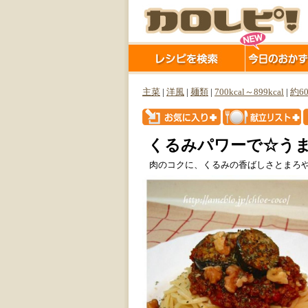
主菜
|
洋風
|
麺類
|
700kcal～899kcal
|
約6
くるみパワーで☆う
肉のコクに、くるみの香ばしさとまろ