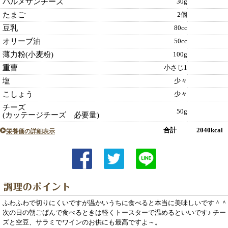
パルメザンチーズ
30g
たまご
2個
豆乳
80cc
オリーブ油
50cc
薄力粉(小麦粉)
100g
重曹
小さじ1
塩
少々
こしょう
少々
チーズ
50g
(カッテージチーズ 必要量)
合計 2040kcal
栄養価の詳細表示
ふわふわで切りにくいですが温かいうちに食べると本当に美味しいです＾＾
次の日の朝ごぱんで食べるときは軽くトースターで温めるといいです♪ チー
ズと空豆、サラミでワインのお供にも最高ですよ～。