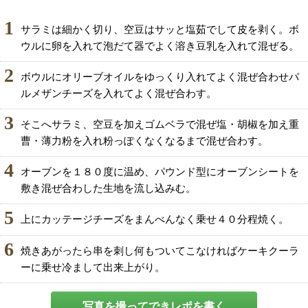
1
サラミは細かく切り、空豆はサッと塩茹でして皮を剥く。ボ
ウルに卵を入れて泡だて器でよく溶き豆乳を入れて混ぜる。
2
ボウルにオリーブオイルをゆっくり入れてよく混ぜ合わせパ
ルメザンチーズを入れてよく混ぜ合わす。
3
そこへサラミ、空豆を加えゴムベラで混ぜ塩・胡椒を加え重
曹・薄力粉を入れ粉っぽくなくなるまで混ぜ合わす。
4
オーブンを１８０度に温め、パウンド型にオーブンシートを
敷き混ぜ合わした生地を流し込みむ。
5
上にカッテージチーズをまんべんなく乗せ４０分程焼く。
6
焼きあがったら串を刺し何もついてこなければケーキクーラ
ーに乗せ冷まして出来上がり。
写真を撮ってできレポを書く