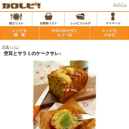
ログイン
レシピを
今日のおかずに
レシピを
検 索
もう一品
のせる
洋風
|
パン
空豆とサラミのケークサレ♪