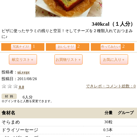
340kcal
（１人分）
ピザに使ったサラミの残りと空豆！そしてチーズを２種類入れておつまみ
に♪
1
2
2
写真ナイス!
おいしそう!
作ってみたい!
献立リスト＋
お買物リスト＋
お気に入り＋
投稿者：
ui.vege
投稿日：
2011/08/26
できレポ・コメント総数：0
0.0
6人分
ログインすると人数を変更できます。
食材名
分量
グループ
そらまめ
30粒
ドライソーセージ
0.5本