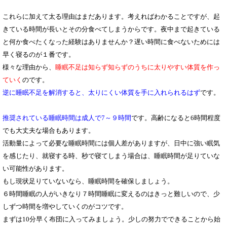
これらに加えて太る理由はまだあります。考えればわかることですが、起
きている時間が長いとその分食べてしまうからです。夜中まで起きている
と何か食べたくなった経験はありませんか？遅い時間に食べないためには
早く寝るのが１番です。
様々な理由から、
睡眠不足は知らず知らずのうちに太りやすい体質を作っ
ていく
のです。
逆に睡眠不足を解消すると、太りにくい体質を手に入れられるはず
です。
推奨されている睡眠時間は成人で7～９時間
です。高齢になると6時間程度
でも大丈夫な場合もあります。
活動量によって必要な睡眠時間には個人差がありますが、日中に強い眠気
を感じたり、就寝する時、秒で寝てしまう場合は、睡眠時間が足りていな
い可能性があります。
もし現状足りていないなら、睡眠時間を確保しましょう。
６時間睡眠の人がいきなり７時間睡眠に変えるのはきっと難しいので、少
しずつ時間を増やしていくのがコツです。
まずは10分早く布団に入ってみましょう。少しの努力でできることから始