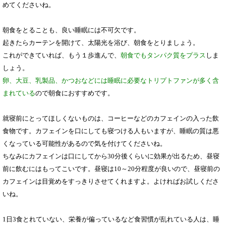
めてくださいね。
朝食をとることも、良い睡眠には不可欠です。
起きたらカーテンを開けて、太陽光を浴び、朝食をとりましょう。
これができていれば、もう１歩進んで、
朝食でもタンパク質をプラス
しま
しょう。
卵、大豆、乳製品、かつおなどには睡眠に必要なトリプトファンが多く含
まれている
ので朝食におすすめです。
就寝前にとってほしくないものは、コーヒーなどのカフェインの入った飲
食物です。カフェインを口にしても寝つける人もいますが、睡眠の質は悪
くなっている可能性があるので気を付けてくださいね。
ちなみにカフェインは口にしてから30分後くらいに効果が出るため、昼寝
前に飲むにはもってこいです。昼寝は10～20分程度が良いので、昼寝前の
カフェインは目覚めをすっきりさせてくれますよ。よければお試しくださ
いね。
1日3食とれていない、栄養が偏っているなど食習慣が乱れている人は、睡