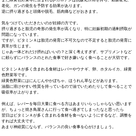
また緑黄色野菜等に含まれるβ-カロテンは抗酸化作用を持ち、動脈硬化、
老化、ガンの発生を予防する効果があります。
逆に摂り過ぎると頭痛や脱毛、筋肉痛などがおきます。
気をつけていただきたいのが妊婦の方です。
摂り過ぎると胎児の奇形の発生率が高くなり、特に妊娠初期の過剰摂取が
問題になっています。
ですが、ビタミンＡは胎児の発育に不可欠なので不足すると胎児の発育に
異常が生じます。
じゃあ一体どれだけ摂ればいいの？と深く考えすぎず、サプリメントなど
に頼らずにバランスのとれた食事で好き嫌いなく食べることが大切です。
ビタミンＡが多く含まれる食材はレバーやウナギ、卵、ホタルイカ、緑黄
色野菜等です。
緑黄色野菜にはにんじんやかぼちゃ、ほうれん草などがあります。
油脂に溶けやすい性質を持っているので油でいためたりして食べることで
吸収率が上がります。
例えば、レバーを毎日大量に食べる方はあまりいらっしゃらない思います
が、ちょっと焼き鳥屋さんに行って食べ過ぎてしまったなと思ったら
翌日はビタミンＡが多く含まれる食材を食べないようにするなど、調整を
すれば大丈夫です。
あまり神経質にならず、バランスの良い食事を心がけましょう。