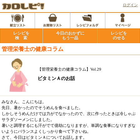
ログイン
レシピを
今日のおかずに
レシピを
検 索
もう一品
のせる
管理栄養士の健康コラム
【管理栄養士の健康コラム】Vol.29
ビタミンＡのお話
みなさん、こんにちは。
先日、暑かったのでそうめんを食べました。
しかしそうめんだけでは力がでなかったので、次に作ったときは冷しゃぶ
サラダソーメンにしました。
暑いと調理するにも汗がでて億劫になりますが、単調な食事になりすぎな
いようにバランスよくしっかり食べて下さいね。
さて、今日はビタミンＡについてお話します。