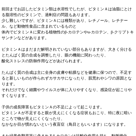
前回までお話したビタミン類は水溶性でしたが、ビタミンＡは油脂にとけ
る脂溶性のビタミンで、過剰症の問題もあります。
少し難しいですが、ビタミンＡには種類があり、レチノール、レチナー
ル、など動物性食品に含まれているものと
体内でビタミンＡに変わる植物性のβ-カロテンやα-カロテン、β-クリプトキ
サンチンなどがあります。
ビタミンＡはまだまだ解明されていない部分もありますが、大きく分ける
とたんぱく質の合成を調整したり、眼の機能に関わったり、
酸化ストレスの防御作用などがあげられます。
たんぱく質の合成は主に全身の皮膚や粘膜などを健康に保つので、不足す
ると新しいものが作られずカサカサになったり、肌荒れやシワの原因とな
ります。
それだけでなく細菌やウイルスが体に入りやすくなり、感染症が起こりや
すくなります。
子供の成長障害もビタミンＡの不足によって起こります。
ビタミンＡが不足すると眼が見えにくくなる症状もおこり、特に夜に暗い
ところで物が見えにくくなったり、
なかなか目が慣れないという夜盲症（鳥目ともいいます）になります。