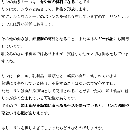
リンの働きの一つは、
骨や歯の材料になる
ことです。
リンはカルシウムと結合して、骨格を形成します。
常にカルシウムと一定のバランスを保ち存在していますので、リンとカル
シウムは深い関係にあります。
その他の働きは、
細胞膜の材料
となること、また
エネルギー代謝
にも関与
しています。
馴染みのない栄養素ではありますが、実はなかなか大切な働きをしていま
すよね。
リンは、肉、魚、乳製品、穀類など、幅広い食品に含まれています。
普通に食事をしている限り、不足することはないので安心ですね。
ただ、リンは食品添加物として使用されることが多いため、加工食品には
リンが多く含まれている可能性があります。
ですので、
加工食品を頻繁に食べる食生活を送っていると、リンの過剰摂
取という心配がありえます。
もし、リンを摂りすぎてしまったらどうなるのでしょうか。