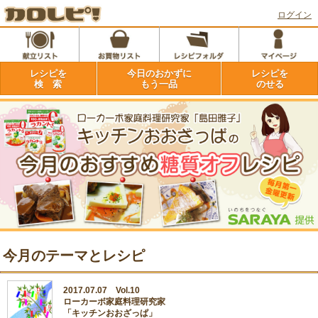
ログイン
レシピを
今日のおかずに
レシピを
検 索
もう一品
のせる
今月のテーマとレシピ
2017.07.07 Vol.10
ローカーボ家庭料理研究家
「キッチンおおざっぱ」