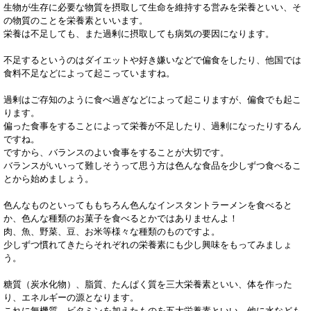
生物が生存に必要な物質を摂取して生命を維持する営みを栄養といい、そ
の物質のことを栄養素といいます。
栄養は不足しても、また過剰に摂取しても病気の要因になります。
不足するというのはダイエットや好き嫌いなどで偏食をしたり、他国では
食料不足などによって起こっていますね。
過剰はご存知のように食べ過ぎなどによって起こりますが、偏食でも起こ
ります。
偏った食事をすることによって栄養が不足したり、過剰になったりするん
ですね。
ですから、バランスのよい食事をすることが大切です。
バランスがいいって難しそうって思う方は色んな食品を少しずつ食べるこ
とから始めましょう。
色んなものといってももちろん色んなインスタントラーメンを食べると
か、色んな種類のお菓子を食べるとかではありませんよ！
肉、魚、野菜、豆、お米等様々な種類のものですよ。
少しずつ慣れてきたらそれぞれの栄養素にも少し興味をもってみましょ
う。
糖質（炭水化物）、脂質、たんぱく質を三大栄養素といい、体を作った
り、エネルギーの源となります。