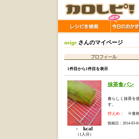
neige
さんのマイページ
1件目から1件目を表示
抹茶食パン
春らしく抹茶を
す。
控えめ：
※食材
投稿日：2014-03-
- kcal
（1人分）