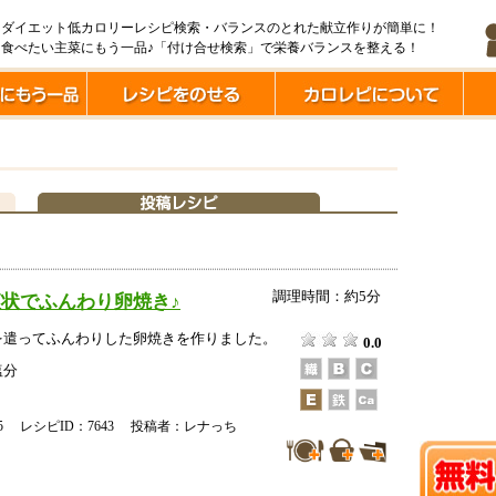
ダイエット低カロリーレシピ検索・バランスのとれた献立作りが簡単に！
食べたい主菜にもう一品♪「付け合せ検索」で栄養バランスを整える！
調理時間：約5分
状でふんわり卵焼き♪
を遣ってふんわりした卵焼きを作りました。
0.0
塩分
8-25 レシピID：7643 投稿者：レナっち