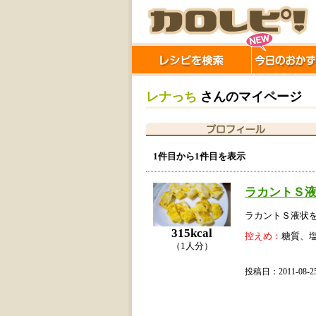
レナっち
さんのマイページ
1件目から1件目を表示
ラカントＳ液
ラカントＳ液状
315kcal
控えめ：
糖質、
（1人分）
投稿日：2011-0