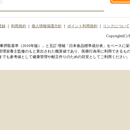
登録
｜
利用規約
｜
個人情報保護方針
｜
ポイント利用規約
｜
リンクについて
Copyright(C) St
事摂取基準（2010年版）」と五訂 増補「日本食品標準成分表」をベースに
管理栄養士監修のもと算出された概算値であり、医療行為等に利用できるも
までも参考値として健康管理や献立作りのための目安としてご利用ください