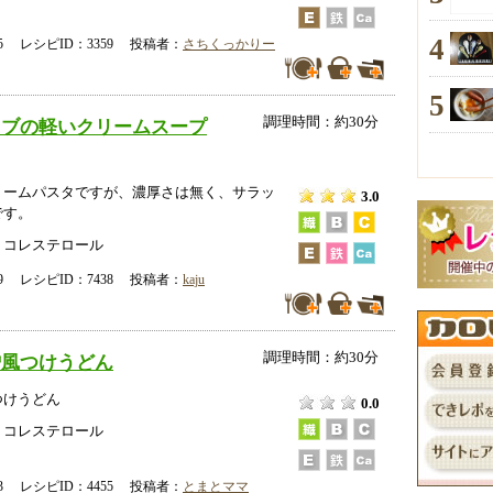
4
-25 レシピID：3359 投稿者：
さちくっかりー
5
調理時間：約30分
カブの軽いクリームスープ
リームパスタですが、濃厚さは無く、サラッ
3.0
です。
、コレステロール
-19 レシピID：7438 投稿者：
kaju
調理時間：約30分
噌風つけうどん
つけうどん
0.0
、コレステロール
-23 レシピID：4455 投稿者：
とまとママ