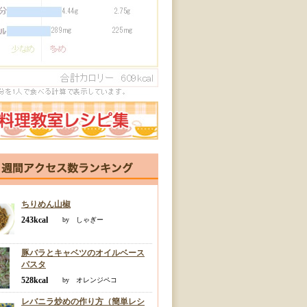
ちりめん山椒
243kcal
by しゃぎー
豚バラとキャベツのオイルベース
パスタ
528kcal
by オレンジペコ
レバニラ炒めの作り方（簡単レシ