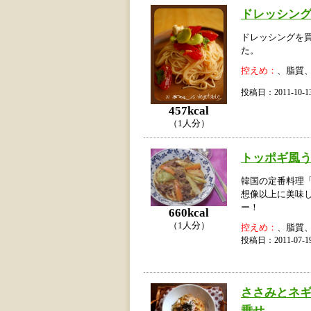
ドレッシング
ドレッシングを
た。
控えめ：
、脂質
投稿日：2011-10
457kcal
（1人分）
トッポギ風
韓国の定番料理
想像以上に美味
ー！
660kcal
（1人分）
控えめ：
、脂質
投稿日：2011-07
ささみとネ
乗せ