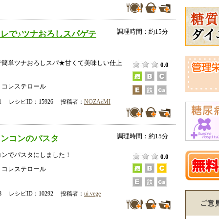
調理時間：約15分
レで♪ツナおろしスパゲテ
で簡単ツナおろしスパ★甘くて美味しい仕上
0.0
、コレステロール
-01 レシピID：15926 投稿者：
NOZAёMI
調理時間：約15分
レンコンのパスタ
コンでパスタにしました！
0.0
、コレステロール
-18 レシピID：10292 投稿者：
ui.vege