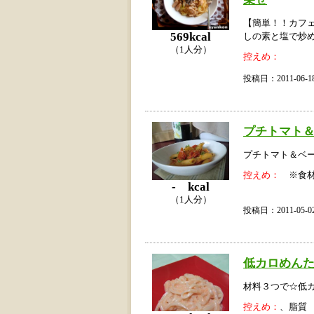
【簡単！！カフ
569kcal
しの素と塩で炒
（1人分）
控えめ：
投稿日：2011-06
プチトマト
プチトマト＆ベ
控えめ：
※食材
- kcal
（1人分）
投稿日：2011-05
低カロめん
材料３つで☆低
控えめ：
、脂質