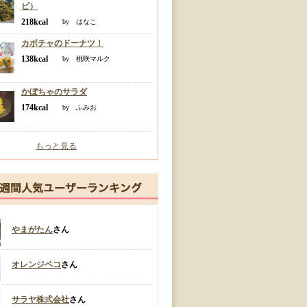
ピ）
218kcal
by はなこ
カボチャのドーナツ！
138kcal
by 桃咲マルク
かぼちゃのサラダ
174kcal
by ふみお
もっと見る
やまがたん
さん
オレンジペコ
さん
サラヤ株式会社
さん