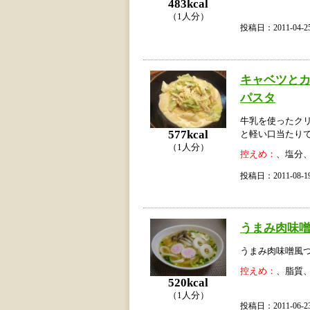
483kcal
（1人分）
投稿日：2011-04
キャベツと
パスタ
牛乳を使ったク
577kcal
と軽い口当たり
（1人分）
控えめ：
、塩分
投稿日：2011-08
うまみ肉味
うまみ肉味噌風
控えめ：
、脂質
520kcal
（1人分）
投稿日：2011-06