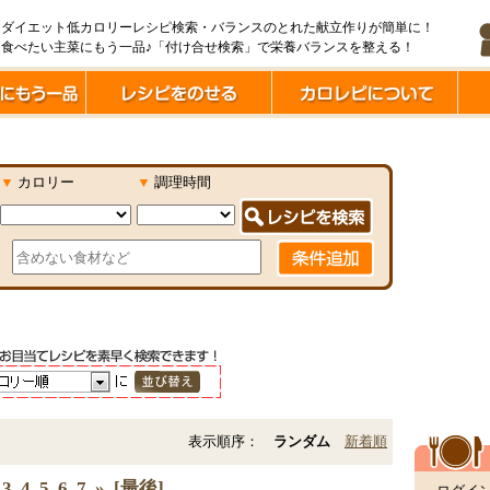
ダイエット低カロリーレシピ検索・バランスのとれた献立作りが簡単に！
食べたい主菜にもう一品♪「付け合せ検索」で栄養バランスを整える！
▼
カロリー
▼
調理時間
表示順序：
ランダム
新着順
3
4
5
6
7
»
[最後]