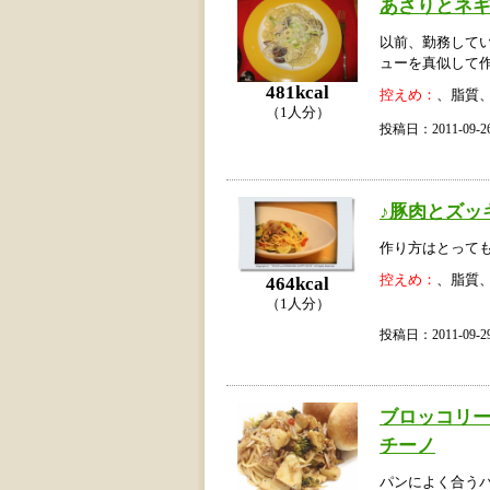
あさりとネギ
以前、勤務して
ューを真似して
481kcal
控えめ：
、脂質
（1人分）
投稿日：2011-09
♪豚肉とズッ
作り方はとっても
控えめ：
、脂質
464kcal
（1人分）
投稿日：2011-09
ブロッコリ
チーノ
パンによく合う