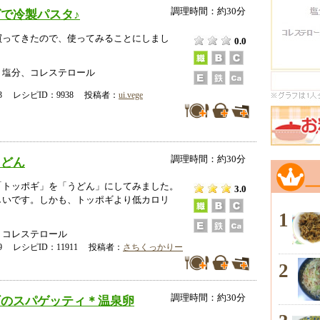
調理時間：約30分
で冷製パスタ♪
買ってきたので、使ってみることにしまし
0.0
、塩分、コレステロール
-13 レシピID：9938 投稿者：
ui.vege
調理時間：約30分
うどん
「トッポギ」を「うどん」にしてみました。
3.0
しいです。しかも、トッポギより低カロリ
1
、コレステロール
-19 レシピID：11911 投稿者：
さちくっかりー
2
調理時間：約30分
ギのスパゲッティ＊温泉卵