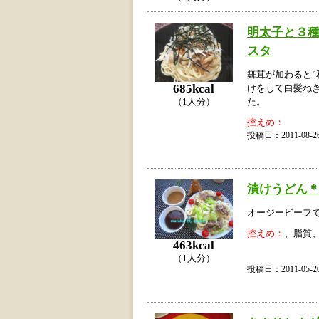
明太子と３
スタ
舞茸が加わると”
685kcal
けをして白髪ね
（1人分）
た。
控えめ：
投稿日：2011-08
漬けうどん
オージービーフ
控えめ：
、脂質
463kcal
（1人分）
投稿日：2011-05