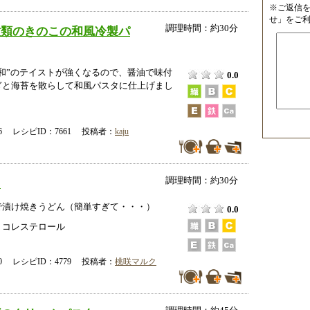
※ご返信
せ」をご
調理時間：約30分
種類のきのこの和風冷製パ
和”のテイストが強くなるので、醤油で味付
0.0
ぎと海苔を散らして和風パスタに仕上げまし
-26 レシピID：7661 投稿者：
kaju
調理時間：約30分
＊
で漬け焼きうどん（簡単すぎて・・・）
0.0
、コレステロール
-20 レシピID：4779 投稿者：
桃咲マルク