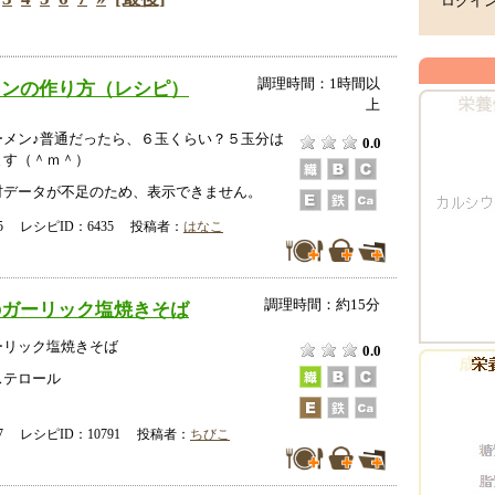
ログイ
調理時間：1時間以
メンの作り方（レシピ）
上
ーメン♪普通だったら、６玉くらい？５玉分は
0.0
ます（＾ｍ＾）
データが不足のため、表示できません。
-15 レシピID：6435 投稿者：
はなこ
調理時間：約15分
のガーリック塩焼きそば
ーリック塩焼きそば
0.0
ステロール
-27 レシピID：10791 投稿者：
ちびこ