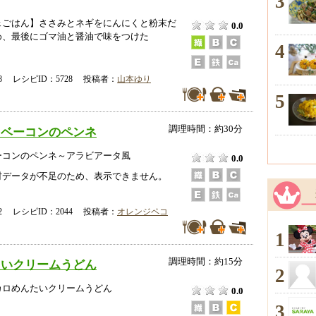
3
ェごはん】ささみとネギをにんにくと粉末だ
0.0
め、最後にゴマ油と醤油で味をつけた
4
-18 レシピID：5728 投稿者：
山本ゆり
5
調理時間：約30分
＆ベーコンのペンネ
ーコンのペンネ～アラビアータ風
0.0
データが不足のため、表示できません。
-02 レシピID：2044 投稿者：
オレンジペコ
1
調理時間：約15分
たいクリームうどん
2
カロめんたいクリームうどん
0.0
3