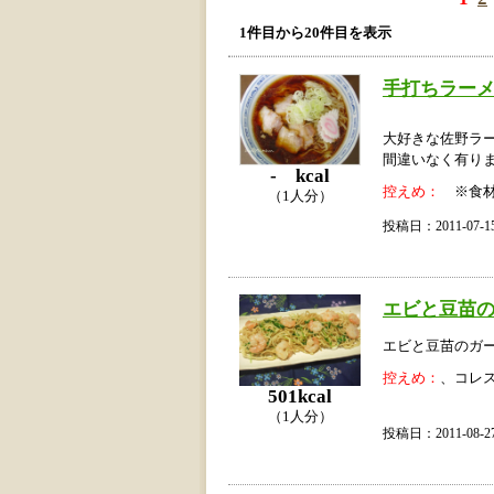
1件目から20件目を表示
手打ちラー
大好きな佐野ラ
間違いなく有り
- kcal
控えめ：
※食材
（1人分）
投稿日：2011-07
エビと豆苗
エビと豆苗のガ
控えめ：
、コレ
501kcal
（1人分）
投稿日：2011-08