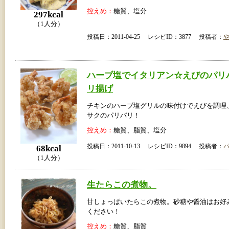
控えめ：
糖質、塩分
297kcal
（1人分）
投稿日：2011-04-25 レシピID：3877 投稿者：
ハーブ塩でイタリアン☆えびのパリ
リ揚げ
チキンのハーブ塩グリルの味付けでえびを調理
サクのパリパリ！
控えめ：
糖質、脂質、塩分
投稿日：2011-10-13 レシピID：9894 投稿者：
68kcal
（1人分）
生たらこの煮物。
甘しょっぱいたらこの煮物。砂糖や醤油はお好
ください！
控えめ：
糖質、脂質