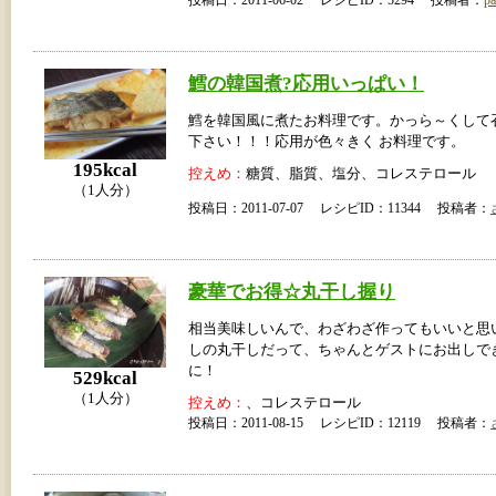
鱈の韓国煮?応用いっぱい！
鱈を韓国風に煮たお料理です。かっら～くして
下さい！！！応用が色々きく お料理です。
195kcal
控えめ：
糖質、脂質、塩分、コレステロール
（1人分）
投稿日：2011-07-07 レシピID：11344 投稿者：
豪華でお得☆丸干し握り
相当美味しいんで、わざわざ作ってもいいと思
しの丸干しだって、ちゃんとゲストにお出しで
に！
529kcal
（1人分）
控えめ：
、コレステロール
投稿日：2011-08-15 レシピID：12119 投稿者：