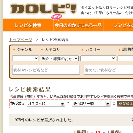
ダイエット低カロリーレシピ検
食べたい主菜にもう一品♪「付
トップページ
> レシピ検索結果
▼
ジャンル
▼
カテゴリ
▼
カロリー
▼
調理
975件のレシピが選択されました。
[最初]
«
13
»
[最後]