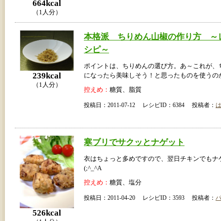
664kcal
（1人分）
本格派 ちりめん山椒の作り方 ～
シピ～
ポイントは、ちりめんの選び方。あ～これが、
239kcal
になったら美味しそう！と思ったものを使うの
（1人分）
控えめ：
糖質、脂質
投稿日：2011-07-12 レシピID：6384 投稿者：
寒ブリでサクッとナゲット
衣はちょっと多めですので、翌日チキンでもナ
(;^_^A
控えめ：
糖質、塩分
投稿日：2011-04-20 レシピID：3593 投稿者：
526kcal