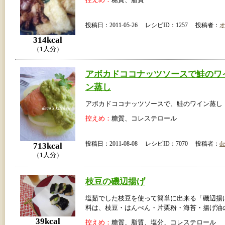
投稿日：2011-05-26 レシピID：1257 投稿者：
314kcal
（1人分）
アボカドココナッツソースで鮭のワ
ン蒸し
アボカドココナッツソースで、鮭のワイン蒸し
控えめ：
糖質、コレステロール
投稿日：2011-08-08 レシピID：7070 投稿者：
de
713kcal
（1人分）
枝豆の磯辺揚げ
塩茹でした枝豆を使って簡単に出来る「磯辺揚
料は、枝豆・はんぺん・片栗粉・海苔・揚げ油
39kcal
控えめ：
糖質、脂質、塩分、コレステロール