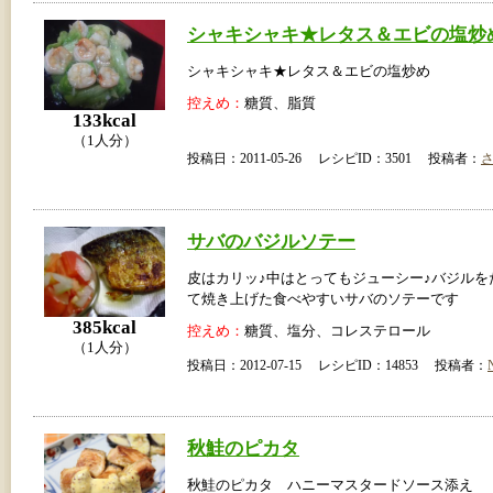
シャキシャキ★レタス＆エビの塩炒
シャキシャキ★レタス＆エビの塩炒め
控えめ：
糖質、脂質
133kcal
（1人分）
投稿日：2011-05-26 レシピID：3501 投稿者：
サバのバジルソテー
皮はカリッ♪中はとってもジューシー♪バジルを
て焼き上げた食べやすいサバのソテーです
385kcal
控えめ：
糖質、塩分、コレステロール
（1人分）
投稿日：2012-07-15 レシピID：14853 投稿者：
秋鮭のピカタ
秋鮭のピカタ ハニーマスタードソース添え