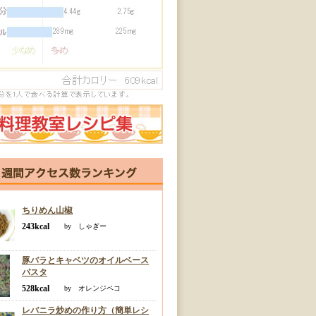
ちりめん山椒
243kcal
by しゃぎー
豚バラとキャベツのオイルベース
パスタ
528kcal
by オレンジペコ
レバニラ炒めの作り方（簡単レシ