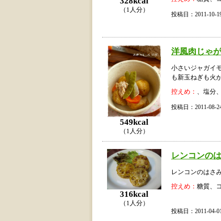
328kcal
（1人分）
投稿日：2011-10
洋風肉じゃ
小さいジャガイモ
も新玉ねぎも火
控えめ：
、塩分
投稿日：2011-08
549kcal
（1人分）
レンコンの
レンコンのはさ
控えめ：
糖質、
316kcal
（1人分）
投稿日：2011-04