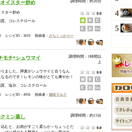
調理時間：約30分
のオイスター炒め
4
イスター炒め
0.0
脂質、コレステロール
5
-30 レシピID：3619 投稿者：
さちくっかりー
調理時間：1時間以
チモチ*シュウマイ
上
作りました。押麦がシュウマイと合うなん
0.0
になるのです！レモンの味がとても爽やか！
脂質、塩分、コレステロール
-25 レシピID：4956 投稿者：
桃咲マルク
調理時間：約15分
のクミン蒸し
け込むと、お肉がすごく柔らか～ちょっとだ
0.0