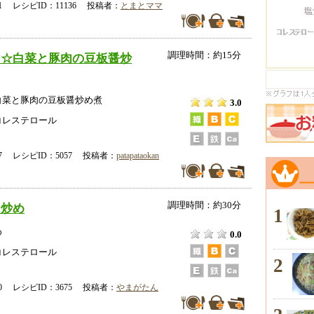
-21 レシピID：11136 投稿者：
とまとママ
調理時間：約15分
マ☆白菜と豚肉の豆板醤炒
白菜と豚肉の豆板醤炒め煮
3.0
コレステロール
-27 レシピID：5057 投稿者：
patapataokan
調理時間：約30分
ー炒め
1
め
0.0
コレステロール
2
-20 レシピID：3675 投稿者：
やまがたん