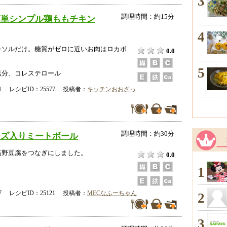
3
調理時間：約15分
簡単シンプル鶏ももチキン
4
レソルだけ。糖質がゼロに近いお肉はロカボ
0.0
5
塩分、コレステロール
-01 レシピID：25577 投稿者：
キッチンおおざっ
調理時間：約30分
ーズ入りミートボール
高野豆腐をつなぎにしました。
0.0
1
-17 レシピID：25121 投稿者：
MECなふーちゃん
2
3