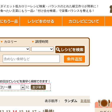
ダイエット低カロリーレシピ検索・バランスのとれた献立作りが簡単に！
食べたい主菜にもう一品♪「付け合せ検索」で栄養バランスを整える！
▼
カロリー
▼
調理時間
表示順序：
ランダム
新着順
12
13
14
15
16
17
»
[最後]