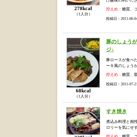
け酸味の利いた
278kcal
控えめ：
糖質、
（1人分）
投稿日：2011-06
豚のしょう
ジ♪
豚ロースが食べ
ーキ風のしょう
控えめ：
糖質、
投稿日：2011-07
68kcal
（1人分）
すき焼き
煮込み料理と相
ロリーを気にせ
控えめ：
糖質、