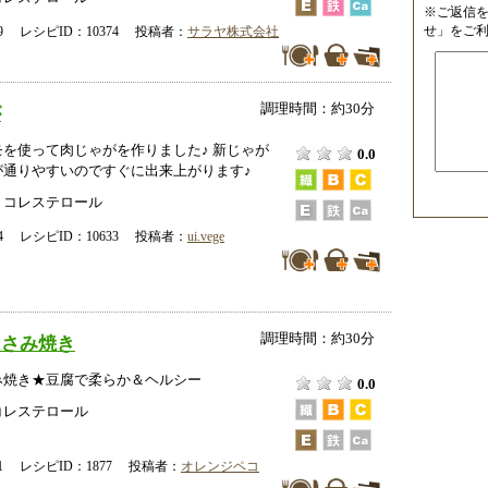
※ご返信
せ」をご
-19 レシピID：10374 投稿者：
サラヤ株式会社
調理時間：約30分
が
を使って肉じゃがを作りました♪ 新じゃが
0.0
が通りやすいのですぐに出来上がります♪
、コレステロール
-24 レシピID：10633 投稿者：
ui.vege
調理時間：約30分
はさみ焼き
み焼き★豆腐で柔らか＆ヘルシー
0.0
コレステロール
-01 レシピID：1877 投稿者：
オレンジペコ