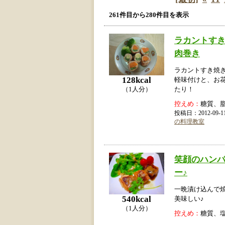
261件目から280件目を表示
ラカントす
肉巻き
ラカントすき焼
128kcal
軽味付けと、お
（1人分）
たり！
控えめ：
糖質、
投稿日：2012-09
の料理教室
笑顔のハン
ー♪
一晩漬け込んで
540kcal
美味しい♪
（1人分）
控えめ：
糖質、