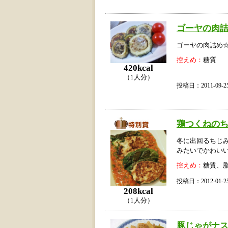
ゴーヤの肉
ゴーヤの肉詰め
控えめ：
糖質
420kcal
（1人分）
投稿日：2011-09
鶏つくねの
冬に出回るちじ
みたいでかわい
控えめ：
糖質、
投稿日：2012-01
208kcal
（1人分）
豚じゃがナ