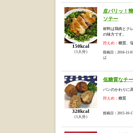
皮パリッ！
ソテー
材料は鶏肉とク
の味方です。
控えめ：
糖質、
150kcal
（1人分）
投稿日：2016-11
ぱ
低糖質なチ
パンのかわりに
控えめ：
糖質
328kcal
投稿日：2015-10
（1人分）