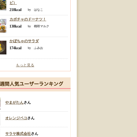
ピ）
218kcal
by はなこ
カボチャのドーナツ！
138kcal
by 桃咲マルク
かぼちゃのサラダ
174kcal
by ふみお
もっと見る
やまがたん
さん
オレンジペコ
さん
サラヤ株式会社
さん