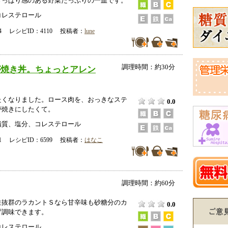
さっぱり感のある野菜たっぷりの一皿です。
コレステロール
-04 レシピID：4110 投稿者：
lune
調理時間：約30分
が焼き丼。ちょっとアレン
たくなりました。ロース肉を、おっきなステ
0.0
が焼きにしたくて。
脂質、塩分、コレステロール
-21 レシピID：6599 投稿者：
はなこ
調理時間：約60分
性抜群のラカントＳなら甘辛味も砂糖分のカ
0.0
ず調味できます。
コレステロール