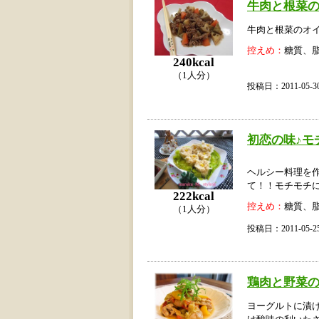
牛肉と根菜
牛肉と根菜のオ
控えめ：
糖質、
240kcal
（1人分）
投稿日：2011-05
初恋の味♪モ
ヘルシー料理を
て！！モチモチ
222kcal
控えめ：
糖質、
（1人分）
投稿日：2011-05
鶏肉と野菜
ヨーグルトに漬