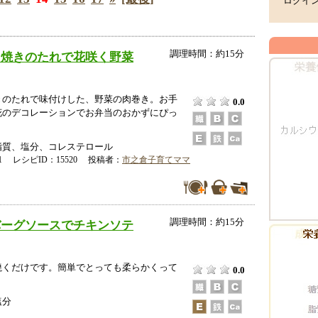
ログイ
調理時間：約15分
き焼きのたれで花咲く野菜
きのたれで味付けした、野菜の肉巻き。お手
0.0
花のデコレーションでお弁当のおかずにぴっ
脂質、塩分、コレステロール
-11 レシピID：15520 投稿者：
市之倉子育てママ
調理時間：約15分
バーグソースでチキンソテ
焼くだけです。簡単でとっても柔らかくって
0.0
塩分