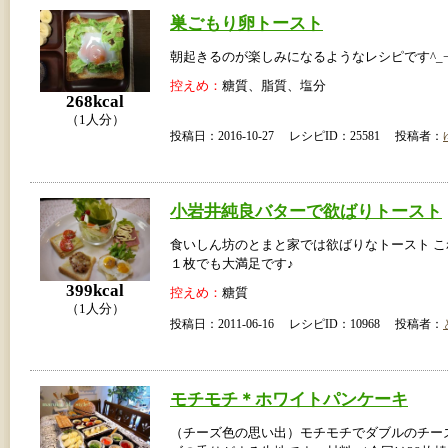
巣ごもり卵トースト
朝起きるのが楽しみになるようなレシピです^_
控えめ：
糖質、脂質、塩分
268kcal
（1人分）
投稿日：2016-10-27 レシピID：25581 投稿者：
小岩井純良バターで欲ばりトースト
食いしん坊のとまと家では欲ばりなトースト 
１枚でも大満足です♪
399kcal
控えめ：
糖質
（1人分）
投稿日：2011-06-16 レシピID：10968 投稿者：
モチモチ＊ホワイトパンケーキ
（チーズ色の思い出）モチモチでダブルのチー