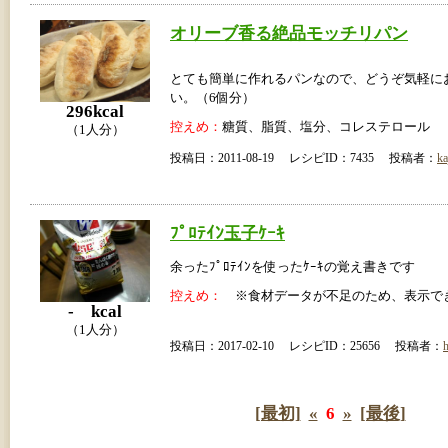
オリーブ香る絶品モッチリパン
とても簡単に作れるパンなので、どうぞ気軽に
い。（6個分）
296kcal
控えめ：
糖質、脂質、塩分、コレステロール
（1人分）
投稿日：2011-08-19 レシピID：7435 投稿者：
ka
ﾌﾟﾛﾃｲﾝ玉子ｹｰｷ
余ったﾌﾟﾛﾃｲﾝを使ったｹｰｷの覚え書きです
控えめ：
※食材データが不足のため、表示で
- kcal
（1人分）
投稿日：2017-02-10 レシピID：25656 投稿者：
[最初]
«
6
»
[最後]