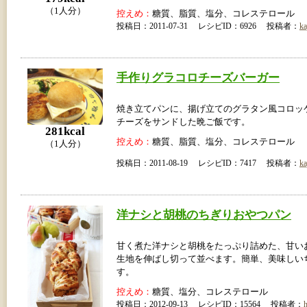
（1人分）
控えめ：
糖質、脂質、塩分、コレステロール
投稿日：2011-07-31 レシピID：6926 投稿者：
ka
手作りグラコロチーズバーガー
焼き立てパンに、揚げ立てのグラタン風コロッ
チーズをサンドした晩ご飯です。
281kcal
控えめ：
糖質、脂質、塩分、コレステロール
（1人分）
投稿日：2011-08-19 レシピID：7417 投稿者：
ka
洋ナシと胡桃のちぎりおやつパン
甘く煮た洋ナシと胡桃をたっぷり詰めた、甘い
生地を伸ばし切って並べます。簡単、美味しい
す。
控えめ：
糖質、塩分、コレステロール
投稿日：2012-09-13 レシピID：15564 投稿者：