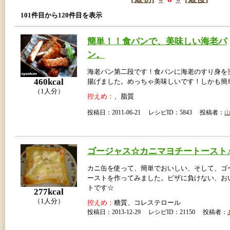
101件目から120件目を表示
簡単！！食パンで、美味しい海老パ
ン。
海老パン第二段です！食パンに海老のすり身を
460kcal
揚げました。めっちゃ美味しいです！しかも簡
（1人分）
控えめ：
、脂質
投稿日：2011-06-21 レシピID：5843 投稿者：
ゴージャス☆カニマヨチートースト
カニ缶を使って、簡単でおいしい、そして、ゴ
ーストを作ってみました。ピザに負けない、お
トです☆
277kcal
（1人分）
控えめ：
糖質、コレステロール
投稿日：2013-12-29 レシピID：21150 投稿者：