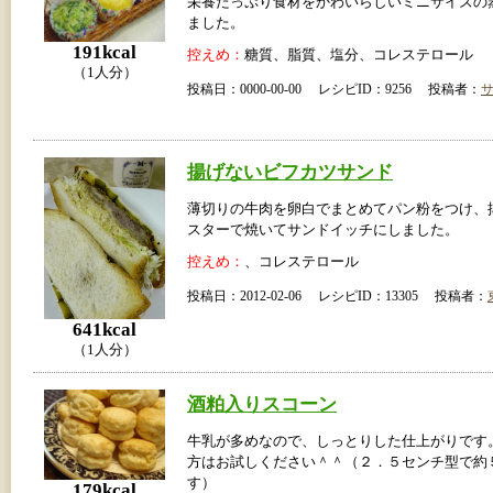
栄養たっぷり食材をかわいらしいミニサイズの
ました。
191kcal
控えめ：
糖質、脂質、塩分、コレステロール
（1人分）
投稿日：0000-00-00 レシピID：9256 投稿者：
揚げないビフカツサンド
薄切りの牛肉を卵白でまとめてパン粉をつけ、
スターで焼いてサンドイッチにしました。
控えめ：
、コレステロール
投稿日：2012-02-06 レシピID：13305 投稿者：
641kcal
（1人分）
酒粕入りスコーン
牛乳が多めなので、しっとりした仕上がりです
方はお試しください＾＾（２．５センチ型で約
す）
179kcal