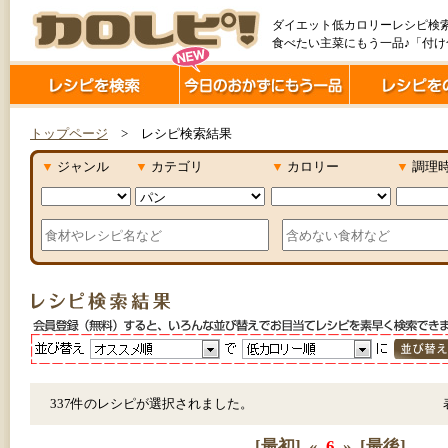
ダイエット低カロリーレシピ検
食べたい主菜にもう一品♪「付
トップページ
> レシピ検索結果
▼
ジャンル
▼
カテゴリ
▼
カロリー
▼
調理
337件のレシピが選択されました。
[最初]
«
6
»
[最後]