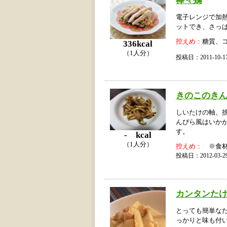
電子レンジで加
ットでき、さっ
控えめ：
糖質、
336kcal
（1人分）
投稿日：2011-10
きのこのき
しいたけの軸、
んぴら風はいか
す。
- kcal
（1人分）
控えめ：
※食材
投稿日：2012-03
カンタンた
とっても簡単な
っかりと味も付