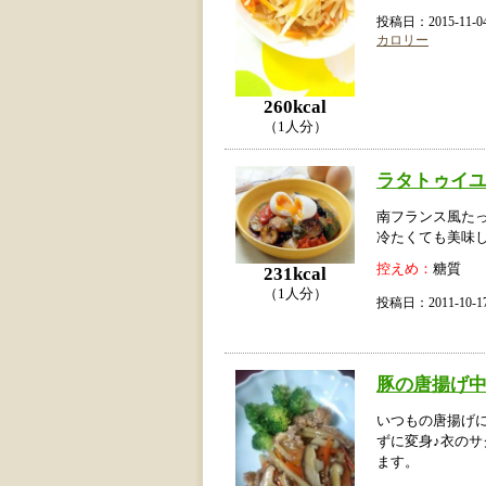
投稿日：2015-11
カロリー
260kcal
（1人分）
ラタトゥイ
南フランス風た
冷たくても美味
控えめ：
糖質
231kcal
（1人分）
投稿日：2011-10
豚の唐揚げ
いつもの唐揚げ
ずに変身♪衣の
ます。