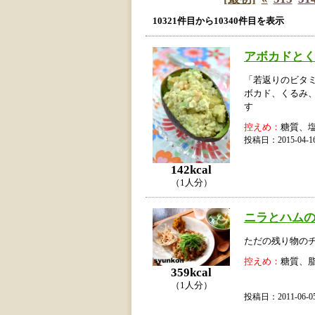
10321件目から10340件目を表示
アボカドと
「若返りのビタ
ボカド、くるみ
す
控えめ：
糖質、
投稿日：2015-04
142kcal
（1人分）
ニラとハム
ただの残り物の
控えめ：
糖質、
359kcal
（1人分）
投稿日：2011-06