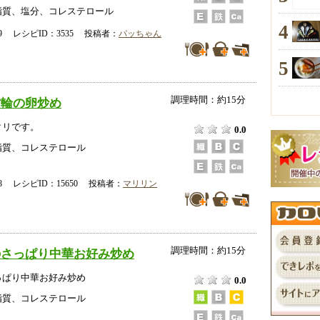
脂質、塩分、コレステロール
4
-19 レシピID：3535 投稿者：
パッちゃん
5
調理時間：約15分
竹輪の卵炒め
タリです。
0.0
脂質、コレステロール
-18 レシピID：15650 投稿者：
マリリン
調理時間：約15分
のさっぱり中華お好み炒め
っぱり中華お好み炒め
0.0
脂質、コレステロール