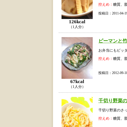
控えめ：
糖質、
投稿日：2011-04
126kcal
（1人分）
ピーマンと
お弁当にもピッ
控えめ：
糖質、
投稿日：2012-09
67kcal
（1人分）
千切り野菜
千切り野菜のさ
控えめ：
糖質、