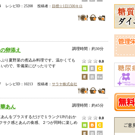
-04 レシピID：25208 投稿者：
目標☆1日1500キロ
調理時間：約30分
ユの卵添え
っぷり夏野菜の煮込み料理です。温かくても
0.0
しいので、常備菜にぴったりです
-17 レシピID：10213 投稿者：
サラヤ株式会社
調理時間：約45分
中華あん
にあんをプラスするだけで１ランクUPのおか
0.0
サクサク感とあんの食感、２つが同時に楽しめ