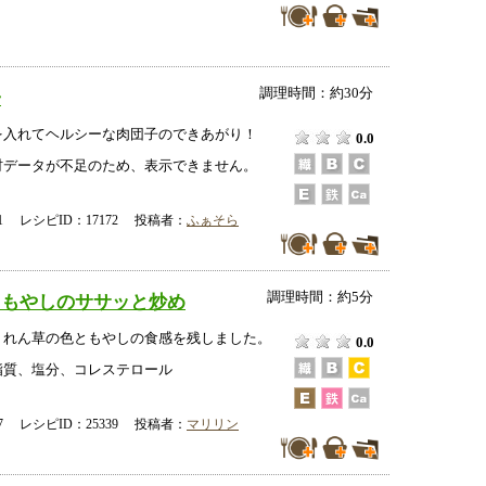
調理時間：約30分
子
を入れてヘルシーな肉団子のできあがり！
0.0
データが不足のため、表示できません。
-21 レシピID：17172 投稿者：
ふぁそら
調理時間：約5分
ともやしのササッと炒め
うれん草の色ともやしの食感を残しました。
0.0
脂質、塩分、コレステロール
-27 レシピID：25339 投稿者：
マリリン