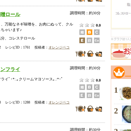
調理時間：約30分
味噌ロール
う、万能なネギ味噌を、お肉にぬって、クル
0.0
ちゃいます♪
塩分、コレステロール
-12 レシピID：1761 投稿者：
オレンジペコ
調理時間：約30分
コンフライ
イﾟ･*:.｡クリームマヨソース｡.:*･ﾟ
0.0
1
-18 レシピID：1288 投稿者：
オレンジペコ
2
調理時間：約30分