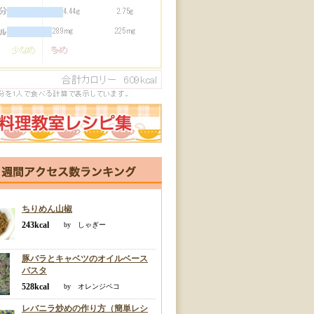
ちりめん山椒
243kcal
by しゃぎー
豚バラとキャベツのオイルベース
パスタ
528kcal
by オレンジペコ
レバニラ炒めの作り方（簡単レシ