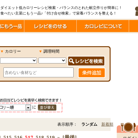
ダイエット低カロリーレシピ検索・バランスのとれた献立作りが簡単に！
食べたい主菜にもう一品♪「付け合せ検索」で栄養バランスを整える！
▼
カロリー
▼
調理時間
表示順序：
ランダム
新着順
4
515
516
517
518
519
»
[最後]