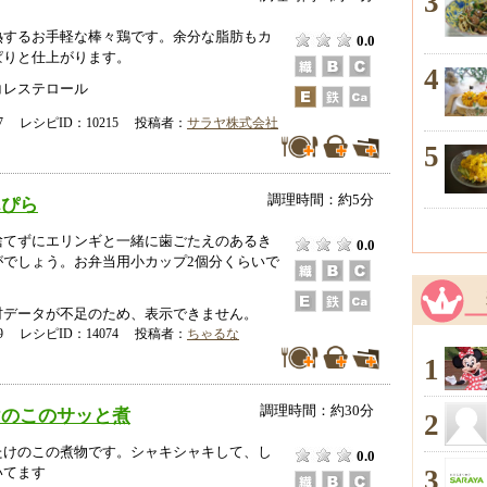
3
熱するお手軽な棒々鶏です。余分な脂肪もカ
0.0
ぱりと仕上がります。
4
コレステロール
-17 レシピID：10215 投稿者：
サラヤ株式会社
5
調理時間：約5分
んぴら
捨てずにエリンギと一緒に歯ごたえのあるき
0.0
がでしょう。お弁当用小カップ2個分くらいで
データが不足のため、表示できません。
-29 レシピID：14074 投稿者：
ちゃるな
1
調理時間：約30分
けのこのサッと煮
2
たけのこの煮物です。シャキシャキして、し
0.0
3
いてます