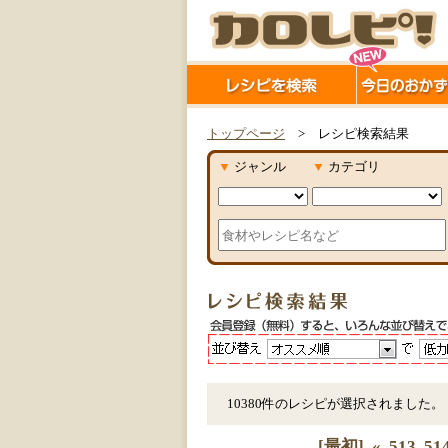
トップページ
> レシピ検索結果
▼
ジャンル
▼
カテゴリ
10380件のレシピが選択されました。
[最初]
«
513
51