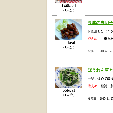
146kcal
（1人分）
豆腐の肉団
お豆腐とひじき
控えめ：
※食材
- kcal
（1人分）
投稿日：2013-01
ほうれん草
手早く炒めてほ
控えめ：
糖質、
55kcal
（1人分）
投稿日：2015-11