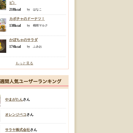
ピ）
218kcal
by はなこ
カボチャのドーナツ！
138kcal
by 桃咲マルク
かぼちゃのサラダ
174kcal
by ふみお
もっと見る
やまがたん
さん
オレンジペコ
さん
サラヤ株式会社
さん