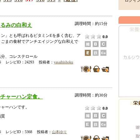
ログイ
調理時間：約15分
くるみの白和え
ミン」とも呼ばれるビタミンEを多く含む、ア
0.0
、ごまの食材でアンチエイジングな白和えで
塩分、コレステロール
-16 レシピID：24293 投稿者：
yasaibishoku
調理時間：約30分
のチャーハン定食。
チャーハンです。
0.0
脂質
-05 レシピID：5368 投稿者：
山本ゆり