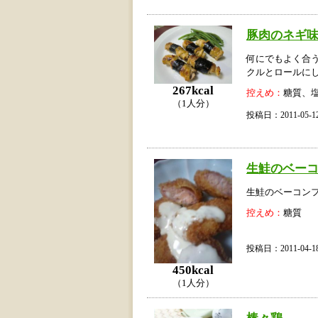
豚肉のネギ
何にでもよく合
クルとロールにし
267kcal
控えめ：
糖質、
（1人分）
投稿日：2011-05
生鮭のベー
生鮭のベーコンフラ
控えめ：
糖質
投稿日：2011-04
450kcal
（1人分）
棒々鶏