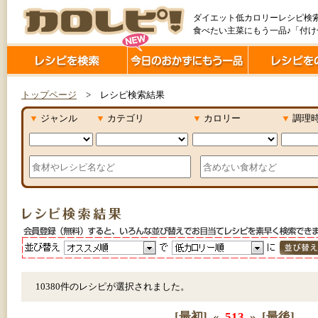
ダイエット低カロリーレシピ検
食べたい主菜にもう一品♪「付
トップページ
> レシピ検索結果
▼
ジャンル
▼
カテゴリ
▼
カロリー
▼
調理
10380件のレシピが選択されました。
[最初]
«
513
»
[最後]