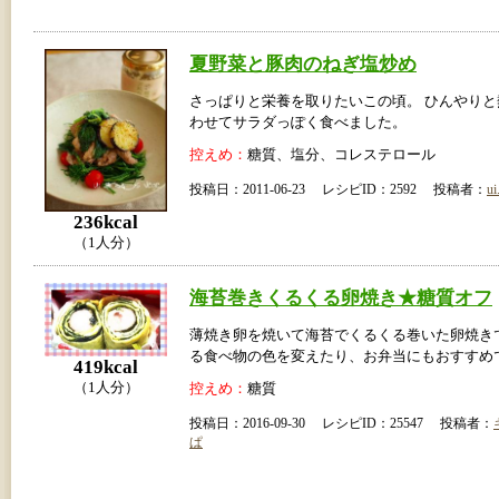
夏野菜と豚肉のねぎ塩炒め
さっぱりと栄養を取りたいこの頃。 ひんやり
わせてサラダっぽく食べました。
控えめ：
糖質、塩分、コレステロール
投稿日：2011-06-23 レシピID：2592 投稿者：
ui
236kcal
（1人分）
海苔巻きくるくる卵焼き★糖質オフ
薄焼き卵を焼いて海苔でくるくる巻いた卵焼き
る食べ物の色を変えたり、お弁当にもおすすめ
419kcal
（1人分）
控えめ：
糖質
投稿日：2016-09-30 レシピID：25547 投稿者：
ぱ