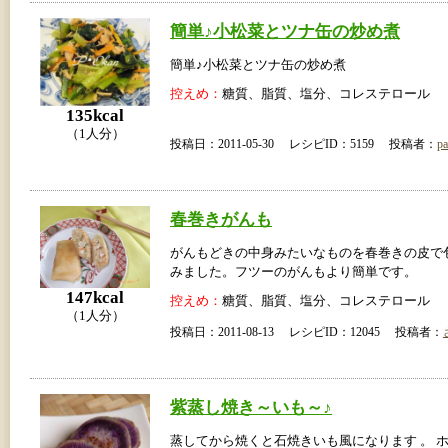
簡単♪小松菜とツナ缶の炒め煮
簡単♪小松菜とツナ缶の炒め煮
控えめ：
糖質、脂質、塩分、コレステロール
135kcal
（1人分）
投稿日：2011-05-30 レシピID：5159 投稿者：
pa
春巻きがんも
がんもどきの中身みたいなものを春巻きの皮で
みました。フツーのがんもより簡単です。
147kcal
控えめ：
糖質、脂質、塩分、コレステロール
（1人分）
投稿日：2011-08-13 レシピID：12045 投稿者：
紫蒸し焼き～いも～♪
蒸してから焼くと石焼きいも風になります 。 ホ