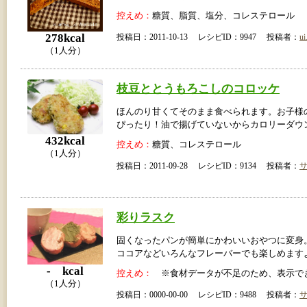
控えめ：
糖質、脂質、塩分、コレステロール
278kcal
投稿日：2011-10-13 レシピID：9947 投稿者：
ui
（1人分）
枝豆ととうもろこしのコロッケ
ほんのり甘くてそのまま食べられます。お子様
ぴったり！油で揚げていないからカロリーダウ
432kcal
控えめ：
糖質、コレステロール
（1人分）
投稿日：2011-09-28 レシピID：9134 投稿者：
彩りラスク
固くなったパンが簡単にかわいいおやつに変身
ココアなどいろんなフレーバーでも楽しめます
- kcal
控えめ：
※食材データが不足のため、表示で
（1人分）
投稿日：0000-00-00 レシピID：9488 投稿者：