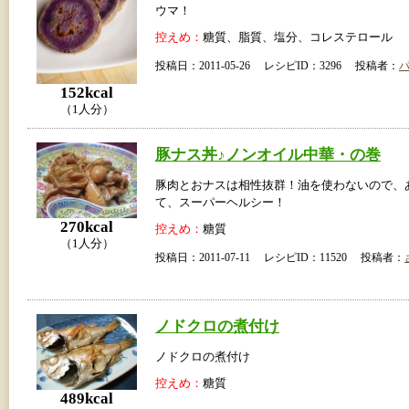
ウマ！
控えめ：
糖質、脂質、塩分、コレステロール
投稿日：2011-05-26 レシピID：3296 投稿者：
152kcal
（1人分）
豚ナス丼♪ノンオイル中華・の巻
豚肉とおナスは相性抜群！油を使わないので、
て、スーパーヘルシー！
270kcal
控えめ：
糖質
（1人分）
投稿日：2011-07-11 レシピID：11520 投稿者：
ノドクロの煮付け
ノドクロの煮付け
控えめ：
糖質
489kcal