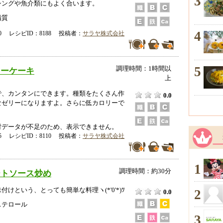
3
シングや魚介類にもよく合います。
脂質
4
-10 レシピID：8188 投稿者：
サラヤ株式会社
5
調理時間：1時間以
リーケーキ
上
で、カンタンにできます。種類をたくさん作
0.0
なゼリーになりますよ。さらに低カロリーで
データが不足のため、表示できません。
-05 レシピID：8110 投稿者：
サラヤ株式会社
1
調理時間：約30分
ートソース炒め
けという、とっても簡単な料理ヽ(*'0'*)ﾂ
2
0.0
ステロール
3