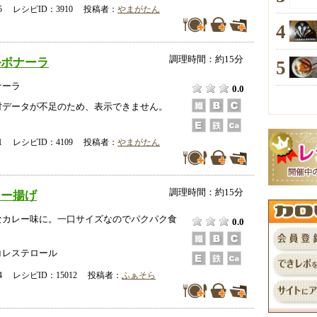
-25 レシピID：3910 投稿者：
やまがたん
4
調理時間：約15分
ルボナーラ
5
ナーラ
0.0
データが不足のため、表示できません。
-01 レシピID：4109 投稿者：
やまがたん
調理時間：約15分
レー揚げ
なカレー味に。一口サイズなのでパクパク食
0.0
コレステロール
-14 レシピID：15012 投稿者：
ふぁそら