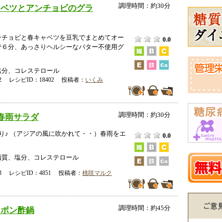
調理時間：約30分
ャベツとアンチョビのグラ
ンチョビと春キャベツを豆乳でまとめてオー
0.0
で６分、あっさりヘルシーなバター不使用グ
塩分、コレステロール
-02 レシピID：18402 投稿者：
いくみ
調理時間：約30分
春雨サラダ
り♪ （アジアの風に吹かれて・・）春雨をエ
0.0
！
脂質、塩分、コレステロール
-23 レシピID：4851 投稿者：
桃咲マルク
調理時間：約45分
しポン酢鍋