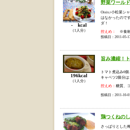
野菜ワール
Oisix♪小松
はなかったので
ダ！
- kcal
（1人分）
控えめ：
※食材
投稿日：2011-05
旨み濃縮！
トマト煮込み6
196kcal
キャベツ2個分
（1人分）
控えめ：
糖質、
投稿日：2011-10
鶏つくねの
さっぱりとした