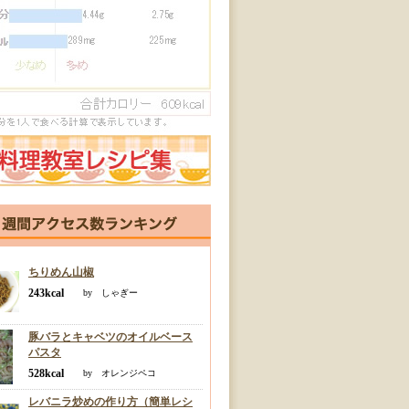
ちりめん山椒
243kcal
by しゃぎー
豚バラとキャベツのオイルベース
パスタ
528kcal
by オレンジペコ
レバニラ炒めの作り方（簡単レシ