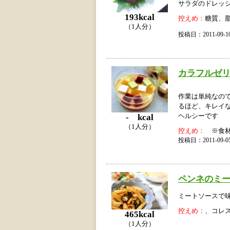
サラダのドレッ
193kcal
控えめ：
糖質、
（1人分）
投稿日：2011-09
カラフルゼ
作業は単純なの
るほど、キレイ
- kcal
ヘルシーです
（1人分）
控えめ：
※食材
投稿日：2011-09
ペンネのミ
ミートソースで味付
控えめ：
、コレ
465kcal
（1人分）