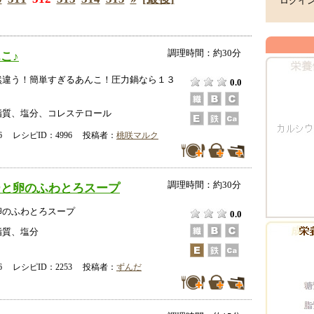
ログイ
調理時間：約30分
こ♪
然違う！簡単すぎるあんこ！圧力鍋なら１３
0.0
脂質、塩分、コレステロール
-26 レシピID：4996 投稿者：
桃咲マルク
調理時間：約30分
ーと卵のふわとろスープ
卵のふわとろスープ
0.0
脂質、塩分
-16 レシピID：2253 投稿者：
ずんだ