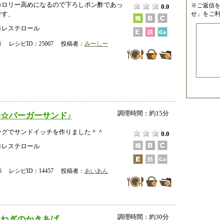
カロリー高めになるので下ろしポン酢であっ
※ご返信
0.0
です、
せ」をご
コレステロール
-31 レシピID：25007 投稿者：
みーしー
調理時間：約15分
☆バーガーサンド♪
ーグでサンドイッチを作りました＾＾
0.0
コレステロール
-06 レシピID：14457 投稿者：
あいあん
調理時間：約30分
玉ねぎのかきあげ