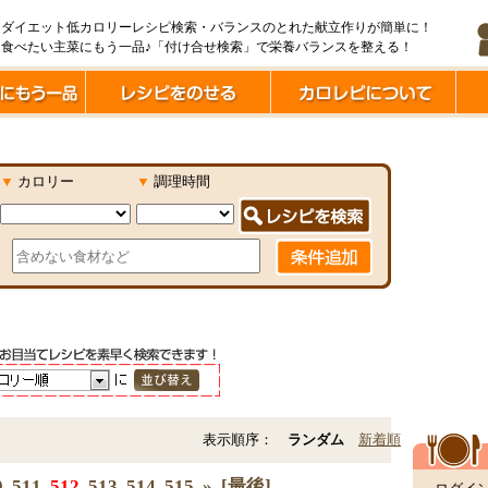
ダイエット低カロリーレシピ検索・バランスのとれた献立作りが簡単に！
食べたい主菜にもう一品♪「付け合せ検索」で栄養バランスを整える！
▼
カロリー
▼
調理時間
表示順序：
ランダム
新着順
0
511
512
513
514
515
»
[最後]