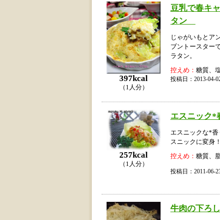
豆乳で春キ
タン
じゃがいもとア
ブントースター
ラタン。
控えめ：
糖質、
397kcal
投稿日：2013-04
（1人分）
エスニック*
エスニックな*香
スニックに変身
257kcal
控えめ：
糖質、
（1人分）
投稿日：2011-06
牛肉の下ろ