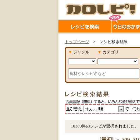
トップページ
> レシピ検索結果
▼
ジャンル
▼
カテゴリ
10380件のレシピが選択されました。
[最初]
«
509
51