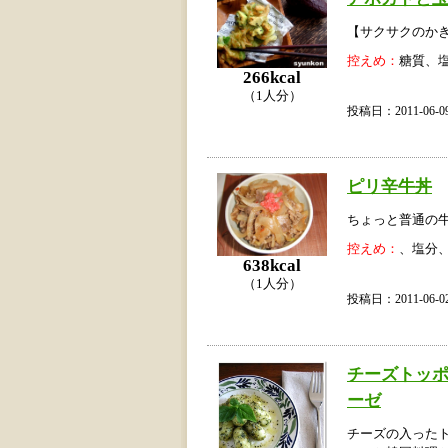
【サクサクのか
控えめ：
糖質、
266kcal
（1人分）
投稿日：2011-06
ピリ辛牛丼
ちょっと普通の
控えめ：
、塩分
638kcal
（1人分）
投稿日：2011-06
チーズトッ
ーゼ
チーズの入った