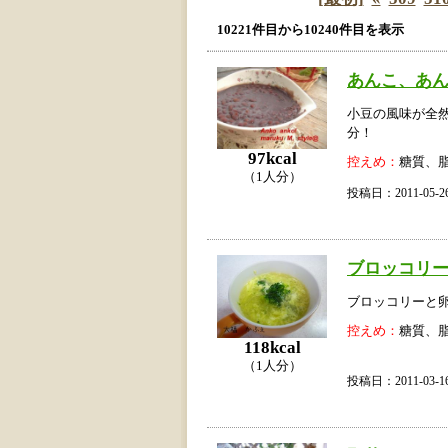
10221件目から10240件目を表示
あんこ、あん
小豆の風味が全
分！
97kcal
控えめ：
糖質、
（1人分）
投稿日：2011-05
ブロッコリ
ブロッコリーと
控えめ：
糖質、
118kcal
（1人分）
投稿日：2011-03