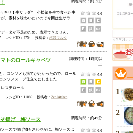
調理時間：約15分
ド！
菜シャッキリ！生サラダ* 小松菜を生で食べた事
0.0
すが、素材を味わいたいので今回は生サラ
データが不足のため、表示できません。
-17 レシピID：4754 投稿者：
桃咲マルク
調理時間：1時間以
トマトのロールキャベツ
上
個と、コンソメも捨てがたかったので、ロール
0.0
はコンソメスープ仕立てにしました
コレステロール
1
-01 レシピID：11089 投稿者：
Zen kitchen
2
調理時間：約45分
しそ揚げ 梅ソース
梅ソースで揚げ物もさわやかに。梅ソースは
0.0