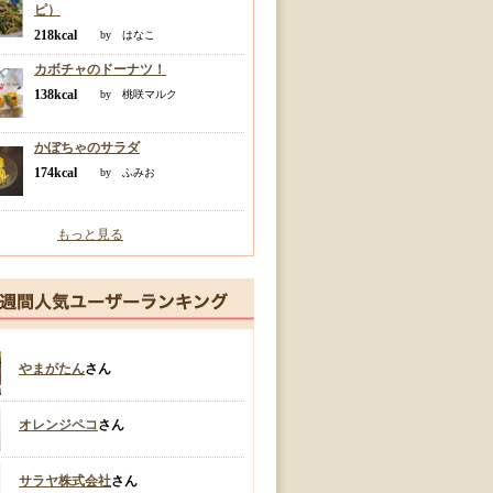
ピ）
218kcal
by はなこ
カボチャのドーナツ！
138kcal
by 桃咲マルク
かぼちゃのサラダ
174kcal
by ふみお
もっと見る
やまがたん
さん
オレンジペコ
さん
サラヤ株式会社
さん