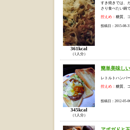
すき焼きでは、
さり食べたい鍋
控えめ：
糖質、
投稿日：2015-08
361kcal
（1人分）
簡単美味しい
レトルトハンバ
控えめ：
糖質、
投稿日：2012-05
345kcal
（1人分）
アボガドと