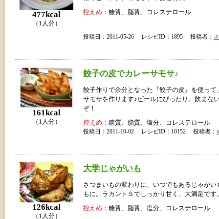
控えめ：
糖質、脂質、コレステロール
477kcal
（1人分）
投稿日：2011-05-26 レシピID：1895 投稿者：
餃子の皮でカレーサモサ♪
餃子作りで余分となった『餃子の皮』を使って
サモサを作ります♪ビールにぴったり。飲まな
ぞ！
161kcal
（1人分）
控えめ：
糖質、脂質、塩分、コレステロール
投稿日：2011-10-02 レシピID：10152 投稿者：
大学じゃがいも
さつまいもの変わりに、いつでもあるじゃがい
もに。ラカントＳでしっかり甘く、大満足です
126kcal
控えめ：
糖質、脂質、塩分、コレステロール
（1人分）