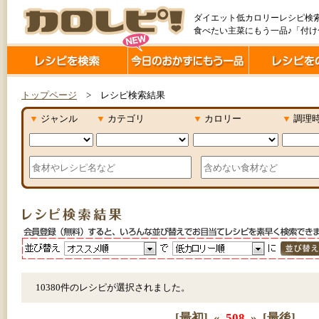
ダイエット低カロリーレシピ検
食べたい主菜にもう一品♪「付
トップページ
> レシピ検索結果
▼
ジャンル
▼
カテゴリ
▼
カロリー
▼
調理
10380件のレシピが選択されました。
[最初]
«
508
»
[最後]