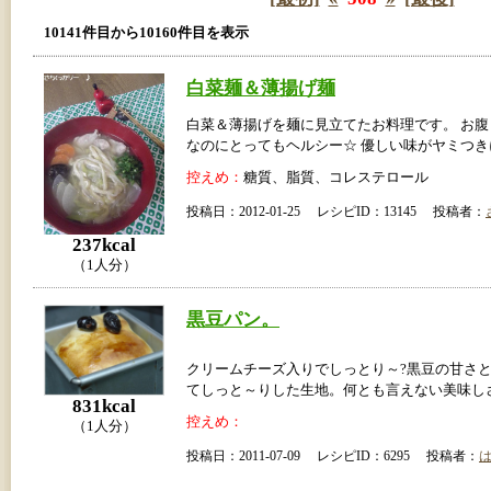
10141件目から10160件目を表示
白菜麺＆薄揚げ麺
白菜＆薄揚げを麺に見立てたお料理です。 お
なのにとってもヘルシー☆ 優しい味がヤミつ
控えめ：
糖質、脂質、コレステロール
投稿日：2012-01-25 レシピID：13145 投稿者：
237kcal
（1人分）
黒豆パン。
クリームチーズ入りでしっとり～?黒豆の甘さ
てしっと～りした生地。何とも言えない美味し
831kcal
控えめ：
（1人分）
投稿日：2011-07-09 レシピID：6295 投稿者：