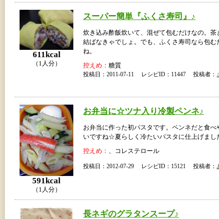
スーパー簡単『ふくさ寿司』♪
炊き込み酢飯炊いて、混ぜて包むだけなの。茶
結ばなきゃでしょ。でも、ふくさ寿司なら包む
ね。
611kcal
（1人分）
控えめ：
糖質
投稿日：2011-07-11 レシピID：11447 投稿者：
お弁当に☆ツナ入り冷製ペンネ♪
お弁当に作った初パスタです。ペンネだと食べ
いですね☆夏らしく冷たいパスタに仕上げまし
控えめ：
、コレステロール
投稿日：2012-07-29 レシピID：15121 投稿者：
591kcal
（1人分）
長ネギのグラタンスープ♪