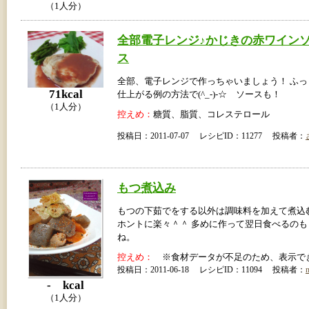
（1人分）
全部電子レンジ♪かじきの赤ワイン
ス
全部、電子レンジで作っちゃいましょう！ ふ
71kcal
仕上がる例の方法で(^_-)-☆ ソースも！
（1人分）
控えめ：
糖質、脂質、コレステロール
投稿日：2011-07-07 レシピID：11277 投稿者：
もつ煮込み
もつの下茹でをする以外は調味料を加えて煮込
ホントに楽々＾＾ 多めに作って翌日食べるのも
ね。
控えめ：
※食材データが不足のため、表示で
投稿日：2011-06-18 レシピID：11094 投稿者：
- kcal
（1人分）