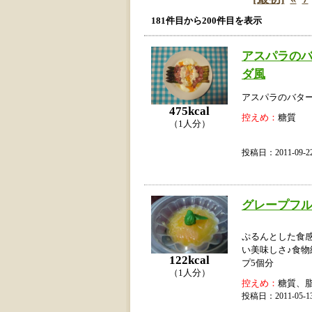
181件目から200件目を表示
アスパラの
ダ風
アスパラのバタ
475kcal
控えめ：
糖質
（1人分）
投稿日：2011-09
グレープフ
ぷるんとした食
い美味しさ♪食
122kcal
プ5個分
（1人分）
控えめ：
糖質、
投稿日：2011-05