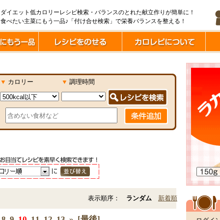
ダイエット低カロリーレシピ検索・バランスのとれた献立作りが簡単に！
食べたい主菜にもう一品♪「付け合せ検索」で栄養バランスを整える！
▼
カロリー
▼
調理時間
表示順序：
ランダム
新着順
8
9
10
11
12
13
»
[最後]