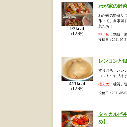
わが家の野
わが家の野菜サ
作って、自家製
菜たち！
97kcal
（1人分）
控えめ：
糖質、
投稿日：2011-05
レンコンと
すりおろしたレ
い～！ 中に入れ
411kcal
控えめ：
糖質、
（1人分）
投稿日：2011-06
タッカルビ
め】