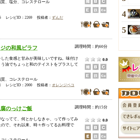
脂質、塩分、コレステロール
4
-16 レシピID：2269 投稿者：
ずんだ
5
調理時間：約60分
メジの和風ピラフ
チした食感と甘みが美味しいですね。味付け
0.0
ょう油でちょっと和のテイストをプラスして
脂質、コレステロール
-01 レシピID：2000 投稿者：
オレンジペコ
調理時間：約15分
豆腐のっけご飯
がなってて、何とかしなきゃ、って作ってみ
0.0
たので、それ以来、時々作ってるお料理で