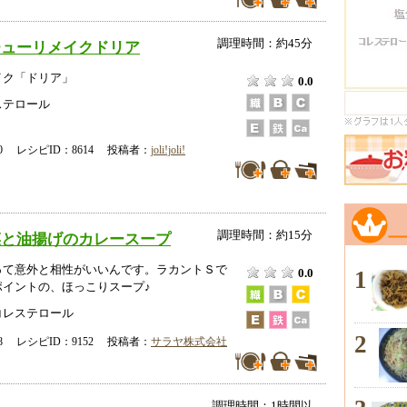
調理時間：約45分
チューリメイクドリア
イク「ドリア」
0.0
ステロール
-20 レシピID：8614 投稿者：
joli!joli!
調理時間：約15分
菜と油揚げのカレースープ
って意外と相性がいいんです。ラカントＳで
1
0.0
ポイントの、ほっこりスープ♪
コレステロール
2
-28 レシピID：9152 投稿者：
サラヤ株式会社
調理時間：1時間以