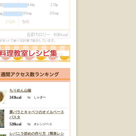
ちりめん山椒
243kcal
by しゃぎー
豚バラとキャベツのオイルベース
パスタ
528kcal
by オレンジペコ
レバニラ炒めの作り方（簡単レシ