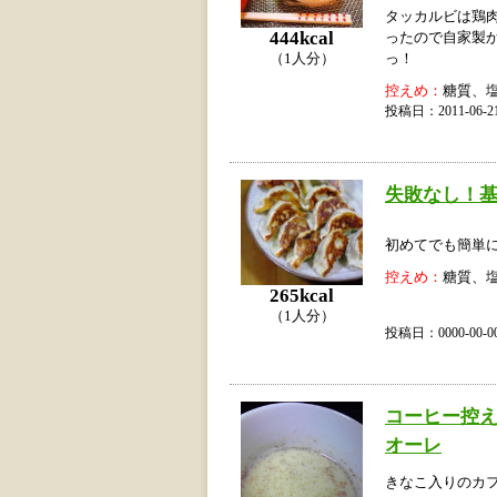
タッカルビは鶏
444kcal
ったので自家製
（1人分）
っ！
控えめ：
糖質、
投稿日：2011-06
失敗なし！
初めてでも簡単に
控えめ：
糖質、
265kcal
（1人分）
投稿日：0000-00
コーヒー控
オーレ
きなこ入りのカ