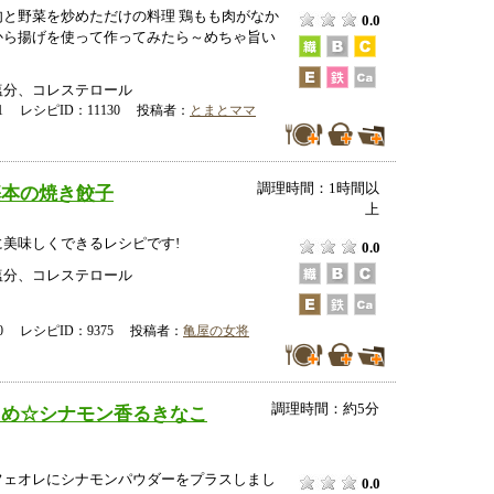
肉と野菜を炒めただけの料理 鶏もも肉がなか
0.0
から揚げを使って作ってみたら～めちゃ旨い
塩分、コレステロール
-21 レシピID：11130 投稿者：
とまとママ
調理時間：1時間以
基本の焼き餃子
上
美味しくできるレシピです!
0.0
塩分、コレステロール
-00 レシピID：9375 投稿者：
亀屋の女将
調理時間：約5分
えめ☆シナモン香るきなこ
フェオレにシナモンパウダーをプラスしまし
0.0