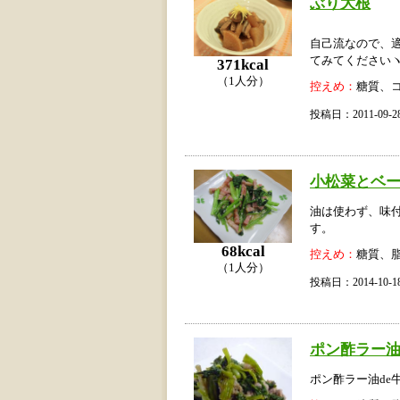
ぶり大根
自己流なので、
てみてくださいヽ(
371kcal
（1人分）
控えめ：
糖質、
投稿日：2011-09
小松菜とベ
油は使わず、味
す。
68kcal
控えめ：
糖質、
（1人分）
投稿日：2014-10
ポン酢ラー油
ポン酢ラー油de