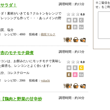
※ご返信
調理時間：約15分
菜サラダ！
せ」をご
ラダ！素材がいきてる？クルトンをレンジで
0.0
ドレッシングも作って・・・あっメインの野
脂質、塩分
-21 レシピID：4860 投稿者：
桃咲マルク
調理時間：約15分
銀杏のモチモチ袋煮
ンコンは、お餅みたいにモッチモチで美味し
0.0
た銀杏も、レンコンとよく合います♪
塩分、コレステロール
-02 レシピID：2066 投稿者：
yukachi
調理時間：約30分
丼【鶏肉と野菜の甘辛炒