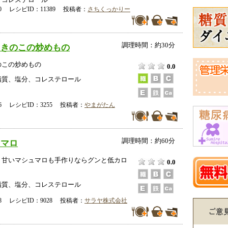
、コレステロール
-10 レシピID：11389 投稿者：
さちくっかりー
調理時間：約30分
ときのこの炒めもの
のこの炒めもの
0.0
脂質、塩分、コレステロール
-16 レシピID：3255 投稿者：
やまがたん
調理時間：約60分
ュマロ
り甘いマシュマロも手作りならグンと低カロ
0.0
脂質、塩分、コレステロール
-28 レシピID：9028 投稿者：
サラヤ株式会社