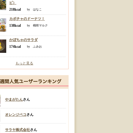
ピ）
218kcal
by はなこ
カボチャのドーナツ！
138kcal
by 桃咲マルク
かぼちゃのサラダ
174kcal
by ふみお
もっと見る
やまがたん
さん
オレンジペコ
さん
サラヤ株式会社
さん