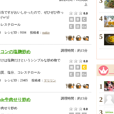
3
上
適当ですがおいしかったので、ぜひぜひ作っ
0.0
4
^o^)丿
コレステロール
-28 レシピID：9104 投稿者：
makio
5
調理時間：約15分
ーコンの塩麹炒め
付けは塩麹だけというシンプルな炒め物で
0.0
脂質、塩分、コレステロール
-18 レシピID：23405 投稿者：
マリリン
1
2
調理時間：約15分
de牛肉せり炒め
牛肉せり炒め
0.0
3