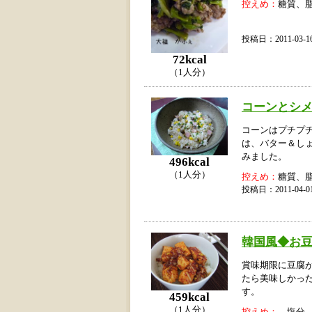
控えめ：
糖質、
投稿日：2011-03
72kcal
（1人分）
コーンとシ
コーンはプチプ
は、バター＆し
みました。
496kcal
（1人分）
控えめ：
糖質、
投稿日：2011-04
韓国風◆お
賞味期限に豆腐
たら美味しかっ
す。
459kcal
（1人分）