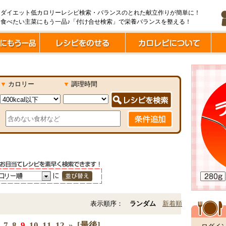
ダイエット低カロリーレシピ検索・バランスのとれた献立作りが簡単に！
食べたい主菜にもう一品♪「付け合せ検索」で栄養バランスを整える！
▼
カロリー
▼
調理時間
表示順序：
ランダム
新着順
7
8
9
10
11
12
»
[最後]