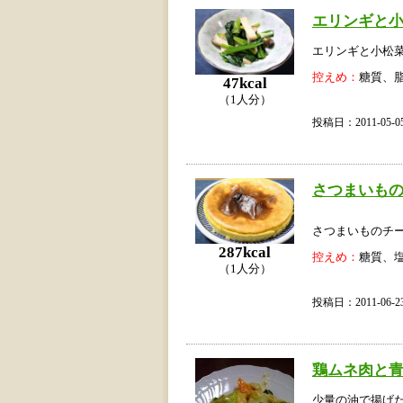
エリンギと
エリンギと小松
控えめ：
糖質、
47kcal
（1人分）
投稿日：2011-05
さつまいも
さつまいものチー
287kcal
控えめ：
糖質、
（1人分）
投稿日：2011-06
鶏ムネ肉と
少量の油で揚げ