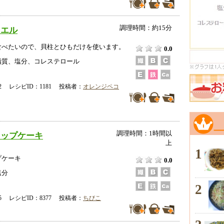
調理時間：約15分
ニエル
食べたいので、貝柱とひもだけを使います。
0.0
脂質、塩分、コレステロール
-02 レシピID：1181 投稿者：
オレンジペコ
調理時間：1時間以
カップケーキ
上
1
プケーキ
0.0
塩分
2
-15 レシピID：8377 投稿者：
ちびこ