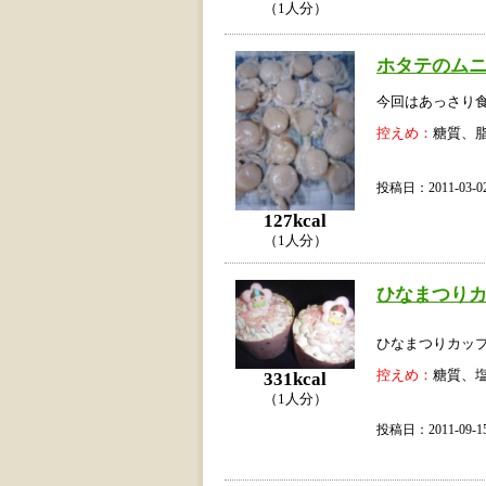
（1人分）
ホタテのム
今回はあっさり
控えめ：
糖質、
投稿日：2011-03
127kcal
（1人分）
ひなまつり
ひなまつりカッ
控えめ：
糖質、
331kcal
（1人分）
投稿日：2011-09