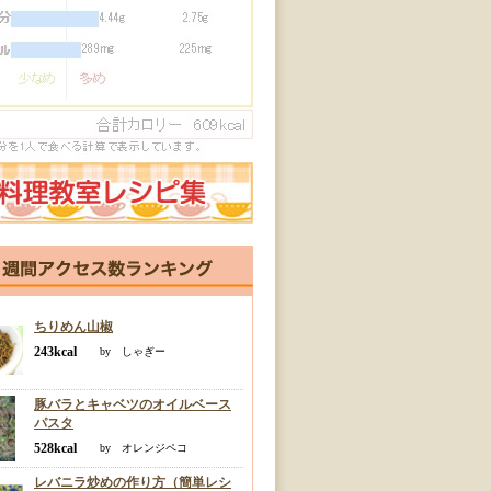
ちりめん山椒
243kcal
by しゃぎー
豚バラとキャベツのオイルベース
パスタ
528kcal
by オレンジペコ
レバニラ炒めの作り方（簡単レシ