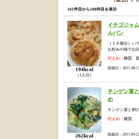
161件目から180件目を表示
イチゴジャ
ルパン
（１６個分）い
お好みの味でお
控えめ：
糖質、
投稿日：2011-08
194kcal
（1人分）
チンゲン菜
め
チンゲン菜と卵
控えめ：
糖質
投稿日：2011-04
262kcal