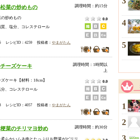
3
調理時間：約15分
小松菜の炒めもの
菜の炒めもの
0.0
4
脂質、塩分、コレステロール
5
-05 レシピID：4259 投稿者：
やまがたん
調理時間：1時間以
のチーズケーキ
上
ズケーキ【材料：18cm】
0.0
塩分、コレステロール
1
-23 レシピID：4057 投稿者：
やまがたん
2
調理時間：約30分
青梗菜のチリマヨ炒め
3
た柔らかいムネ肉とたっぷりお野菜がピリリ