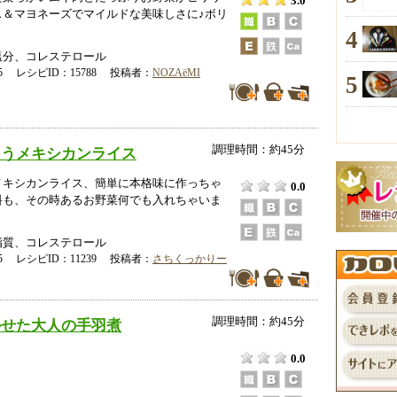
3.0
ス＆マヨネーズでマイルドな美味しさに♪ボリ
4
塩分、コレステロール
-25 レシピID：15788 投稿者：
NOZAёMI
5
調理時間：約45分
ゃうメキシカンライス
メキシカンライス、簡単に本格味に作っちゃ
0.0
料も、その時あるお野菜何でも入れちゃいま
脂質、コレステロール
-05 レシピID：11239 投稿者：
さちくっかりー
調理時間：約45分
かせた大人の手羽煮
0.0