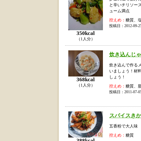
と辛いチリソー
ューム満点
控えめ：
糖質、
投稿日：2012-09
350kcal
（1人分）
炊き込んじ
炊き込んで作る
いましょう！材
しょう！
368kcal
（1人分）
控えめ：
糖質、
投稿日：2011-07
スパイスき
五香粉で大人味
控えめ：
糖質
388kcal