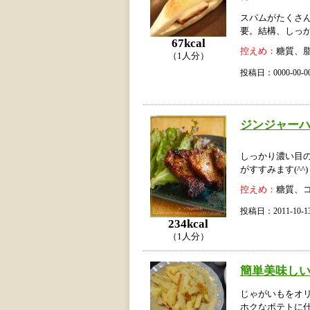
スパムがたくさん
要。結構、しっ
67kcal
控えめ：
糖質、
（1人分）
投稿日：0000-00
ジンジャー
しっかり濃い目
がすすみます(^^)
控えめ：
糖質、
投稿日：2011-10
234kcal
（1人分）
簡単美味しい
じゃがいもをオ
ホクなポテトに