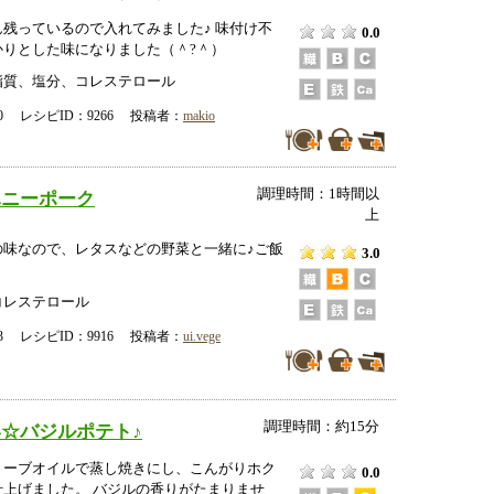
残っているので入れてみました♪ 味付け不
0.0
かりとした味になりました（＾?＾）
脂質、塩分、コレステロール
-00 レシピID：9266 投稿者：
makio
調理時間：1時間以
ハニーポーク
上
の味なので、レタスなどの野菜と一緒に♪ご飯
3.0
コレステロール
-13 レシピID：9916 投稿者：
ui.vege
調理時間：約15分
☆バジルポテト♪
リーブオイルで蒸し焼きにし、こんがりホク
0.0
仕上げました。 バジルの香りがたまりませ