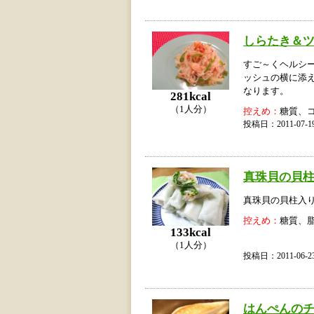
しらたき＆
すご～くヘルシ
ッシュの横に添
なります。
281kcal
（1人分）
控えめ：
糖質、
投稿日：2011-07
真珠貝の貝
真珠貝の貝柱入
控えめ：
糖質、
133kcal
（1人分）
投稿日：2011-06
はんぺんの