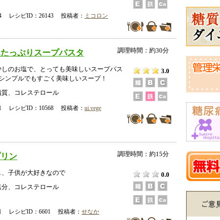
-14 レシピID：26143 投稿者：
ミコロン
調理時間：約30分
みたっぷりスープパスタ
少しのお塩で、とっても美味しいスープパス
3.0
♪シンプルでもすごく美味しいスープ！
脂質、コレステロール
-21 レシピID：10568 投稿者：
ui.vege
調理時間：約15分
プリン
し、子供が大好きなので
0.0
塩分、コレステロール
-21 レシピID：6601 投稿者：
せなか