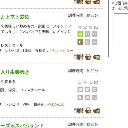
※ご返信
せ」をご
調理時間：約30分
ツナトマト炒め
ーで美味しい炒めもの。副菜に、メインディ
0.0
えても良し、これだけでも美味しいメインに
コレステロール
-19 レシピID：11833 投稿者：
さちくっかりー
調理時間：約30分
柱入り生春巻き
り生春巻き
0.0
脂質、塩分、コレステロール
-23 レシピID：2989 投稿者：
やまがたん
調理時間：約30分
チーズ＆スパムサンド