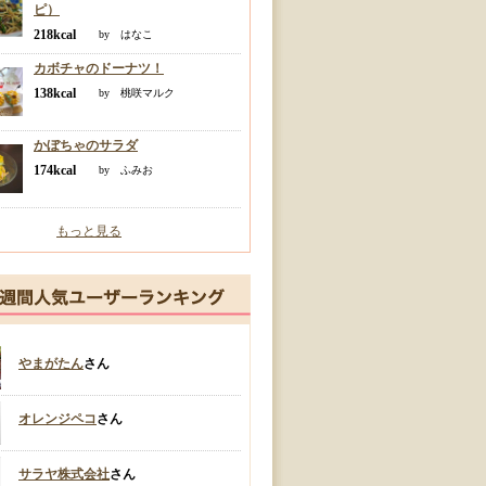
ピ）
218kcal
by はなこ
カボチャのドーナツ！
138kcal
by 桃咲マルク
かぼちゃのサラダ
174kcal
by ふみお
もっと見る
やまがたん
さん
オレンジペコ
さん
サラヤ株式会社
さん