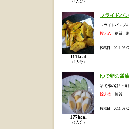
（1人分）
フライドパ
フライドパンプ
控えめ：
糖質、
投稿日：2011-03
111kcal
（1人分）
ゆで卵の醤
ゆで卵の醤油づ
控えめ：
糖質
投稿日：2011-03
177kcal
（1人分）