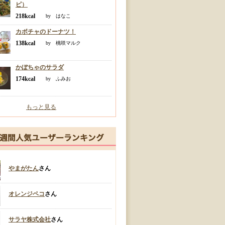
ピ）
218kcal
by はなこ
カボチャのドーナツ！
138kcal
by 桃咲マルク
かぼちゃのサラダ
174kcal
by ふみお
もっと見る
やまがたん
さん
オレンジペコ
さん
サラヤ株式会社
さん