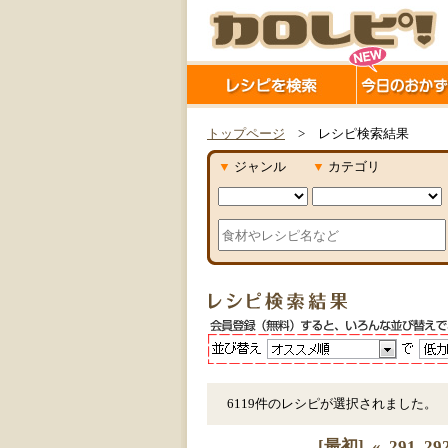
トップページ
> レシピ検索結果
▼
ジャンル
▼
カテゴリ
6119件のレシピが選択されました。
[最初]
«
291
29