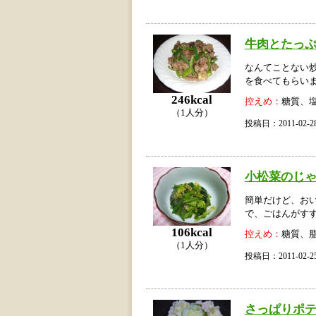
牛肉とたっ
なんてことない
を食べてもらい
246kcal
控えめ：
糖質、
（1人分）
投稿日：2011-02
小松菜のじ
簡単だけど、お
で、ごはんがす
106kcal
控えめ：
糖質、
（1人分）
投稿日：2011-02
さっぱりポ