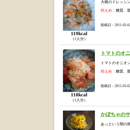
大根のドレッシ
控えめ：
糖質、
投稿日：2011-03
119kcal
（1人分）
トマトのオ
トマトのオニオ
控えめ：
糖質、
投稿日：2011-03
118kcal
（1人分）
かぼちゃの
あっという間の