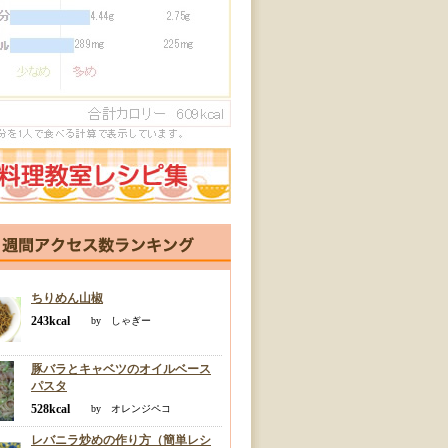
ちりめん山椒
243kcal
by しゃぎー
豚バラとキャベツのオイルベース
パスタ
528kcal
by オレンジペコ
レバニラ炒めの作り方（簡単レシ