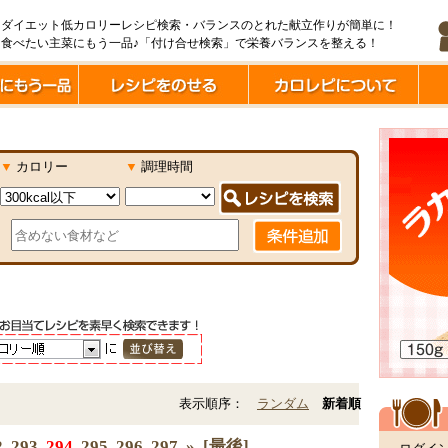
ダイエット低カロリーレシピ検索・バランスのとれた献立作りが簡単に！
食べたい主菜にもう一品♪「付け合せ検索」で栄養バランスを整える！
▼
カロリー
▼
調理時間
表示順序：
ランダム
新着順
2
293
294
295
296
297
»
[最後]