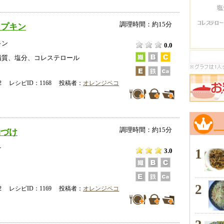
調理時間：約15分
ンプキン
キン
0.0
脂質、塩分、コレステロール
-02 レシピID：1168 投稿者：
オレンジペコ
調理時間：約15分
油づけ
け
1
3.0
2
-02 レシピID：1169 投稿者：
オレンジペコ