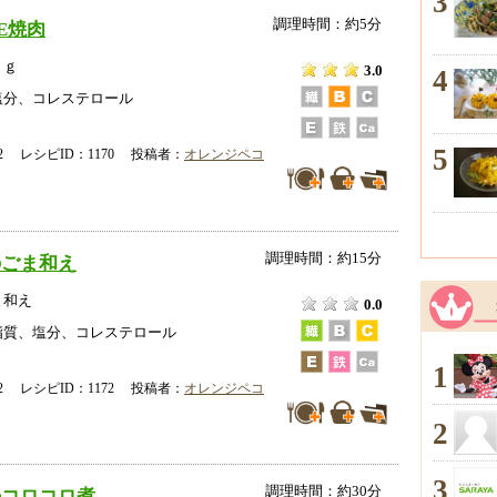
3
調理時間：約5分
E焼肉
ｎｇ
3.0
4
塩分、コレステロール
5
-02 レシピID：1170 投稿者：
オレンジペコ
調理時間：約15分
のごま和え
ま和え
0.0
脂質、塩分、コレステロール
1
-02 レシピID：1172 投稿者：
オレンジペコ
2
3
調理時間：約30分
のコロコロ煮