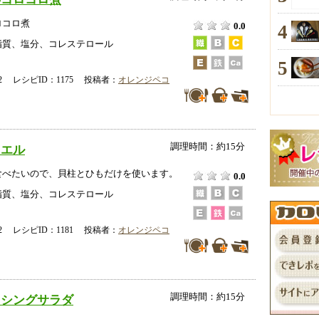
ロコロ煮
4
0.0
脂質、塩分、コレステロール
5
-02 レシピID：1175 投稿者：
オレンジペコ
調理時間：約15分
ニエル
食べたいので、貝柱とひもだけを使います。
0.0
脂質、塩分、コレステロール
-02 レシピID：1181 投稿者：
オレンジペコ
調理時間：約15分
ッシングサラダ