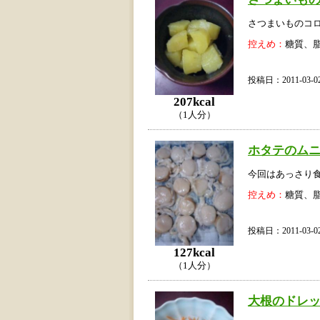
さつまいものコ
控えめ：
糖質、
投稿日：2011-03
207kcal
（1人分）
ホタテのム
今回はあっさり
控えめ：
糖質、
投稿日：2011-03
127kcal
（1人分）
大根のドレ