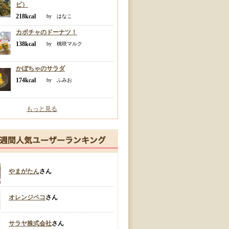
ピ）
218kcal
by はなこ
カボチャのドーナツ！
138kcal
by 桃咲マルク
かぼちゃのサラダ
174kcal
by ふみお
もっと見る
やまがたん
さん
オレンジペコ
さん
サラヤ株式会社
さん