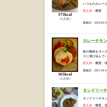
いつものカレーと
控えめ：
糖質
375kcal
（1人分）
投稿日：2014-02
カレーチキン
鳥の胸肉をヨー
スに漬け込んで♪
控えめ：
糖質、
投稿日：2011-10
365kcal
（1人分）
タンドリー
タンドリーチキ
控えめ：
糖質、