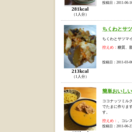
投稿日：2011-06
281kcal
（1人分）
ちくわとサ
ちくわとサツマ
控えめ：
糖質、
投稿日：2011-03
213kcal
（1人分）
簡単おいし
ココナッツミル
でたまに作りま
す。
控えめ：
、コレ
投稿日：2011-06