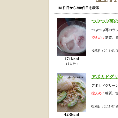
181件目から200件目を表示
つぶつぶ苺
つぶつぶ苺のラ
控えめ：
糖質、
投稿日：2011-03
171kcal
（1人分）
アボカドグ
アボカドグリー
控えめ：
糖質、
投稿日：2011-07
423kcal