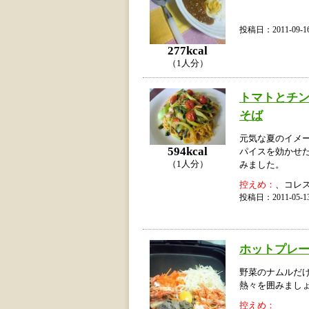
投稿日：2011-09
277kcal
（1人分）
トマトとチ
そば
元気な夏のイメ
594kcal
パイスを効かせ
（1人分）
みました。
控えめ：
、コレ
投稿日：2011-05
ホットプレ
野菜のナムルだ
熱々を囲みまし
控えめ：