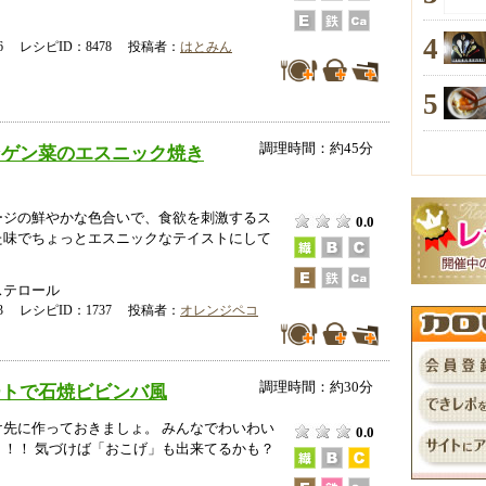
4
-16 レシピID：8478 投稿者：
はとみん
5
調理時間：約45分
ンゲン菜のエスニック焼き
ージの鮮やかな色合いで、食欲を刺激するス
0.0
た味でちょっとエスニックなテイストにして
ステロール
-13 レシピID：1737 投稿者：
オレンジペコ
調理時間：約30分
ートで石焼ビビンバ風
け先に作っておきましょ。 みんなでわいわい
0.0
ょ！！ 気づけば「おこげ」も出来てるかも？