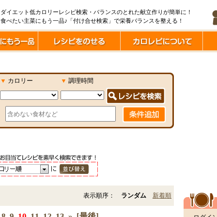
ダイエット低カロリーレシピ検索・バランスのとれた献立作りが簡単に！
食べたい主菜にもう一品♪「付け合せ検索」で栄養バランスを整える！
▼
カロリー
▼
調理時間
表示順序：
ランダム
新着順
8
9
10
11
12
13
»
[最後]