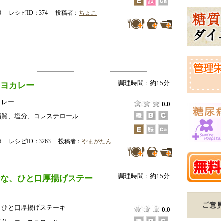
-30 レシピID：374 投稿者：
ちょこ
調理時間：約15分
マヨカレー
カレー
0.0
脂質、塩分、コレステロール
-16 レシピID：3263 投稿者：
やまがたん
調理時間：約15分
分な、ひと口厚揚げステー
、ひと口厚揚げステーキ
0.0