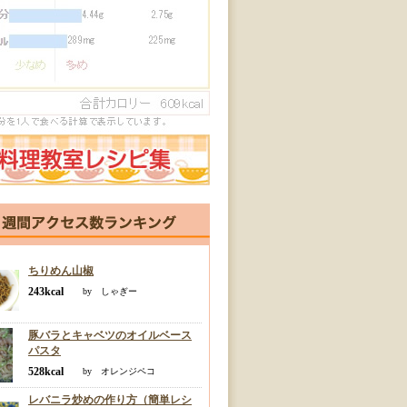
ちりめん山椒
243kcal
by しゃぎー
豚バラとキャベツのオイルベース
パスタ
528kcal
by オレンジペコ
レバニラ炒めの作り方（簡単レシ