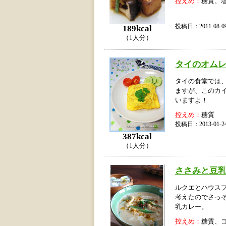
控えめ：
糖質、
投稿日：2011-08
189kcal
（1人分）
タイのオムレ
タイの食堂では
ますが、このカ
いますよ！
控えめ：
糖質
投稿日：2013-01
387kcal
（1人分）
ささみと豆
ルクエとハウス
考えたのでさっ
乳カレー。
控えめ：
糖質、