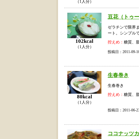
（1人分）
豆花（トゥ
ゼラチンで限界
ート。シンプル
102kcal
控えめ：
糖質、
（1人分）
投稿日：2011-09
生春巻き
生春巻き
控えめ：
糖質、
80kcal
（1人分）
投稿日：2011-06
ココナッツ