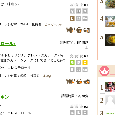
3
は一味違う♪
0.0
4
-19 レシピID：21634 投稿者：
ビネガール☆
5
調理時間：1時間以
ロール♪
上
グルトとオリジナルブレンドのカレースパイ
0.0
 普通のカレーをソースにして食べました(^^)
塩分、コレステロール
-14 レシピID：9997 投稿者：
ui.vege
1
調理時間：約30分
チキン
2
ン
0.0
3
塩分、コレステロール