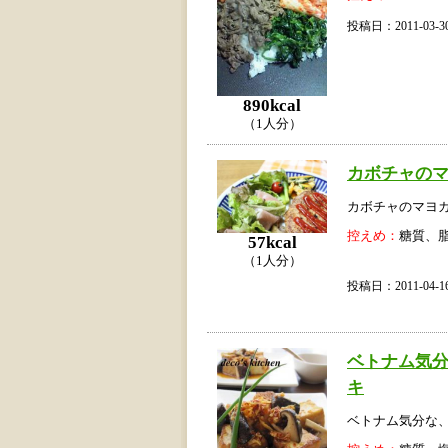
投稿日：2011-03
890kcal
（1人分）
カボチャの
カボチャのマヨ
控えめ：
糖質、
57kcal
（1人分）
投稿日：2011-04
ベトナム気
キ
ベトナム気分な