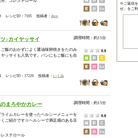
塩分、コレステロール
※ご返信
せ」をご
-09 レシピID：7105 投稿者：
deco
調理時間：約15分
ツ♪カイヤッサイ
、ご飯のおかずによく醤油味卵焼きをたのみ
0.0
イヤッサイも人気です。パンにもご飯にも合
-24 レシピID：17229 投稿者：
いくみ
調理時間：約15分
乳のまろやかカレー
プライムカレーを使ったヘルシーメニューを
0.0
そくご紹介です☆ヘルシーで満足感のある豆
コレステロール