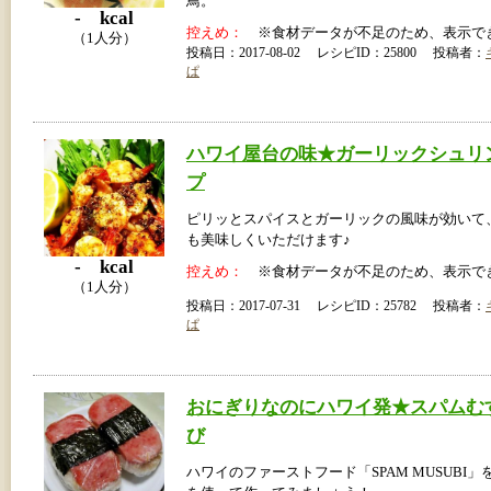
鳥。
- kcal
控えめ：
※食材データが不足のため、表示で
（1人分）
投稿日：2017-08-02 レシピID：25800 投稿者：
ぱ
ハワイ屋台の味★ガーリックシュリ
プ
ピリッとスパイスとガーリックの風味が効いて
も美味しくいただけます♪
- kcal
控えめ：
※食材データが不足のため、表示で
（1人分）
投稿日：2017-07-31 レシピID：25782 投稿者：
ぱ
おにぎりなのにハワイ発★スパムむ
び
ハワイのファーストフード「SPAM MUSUBI