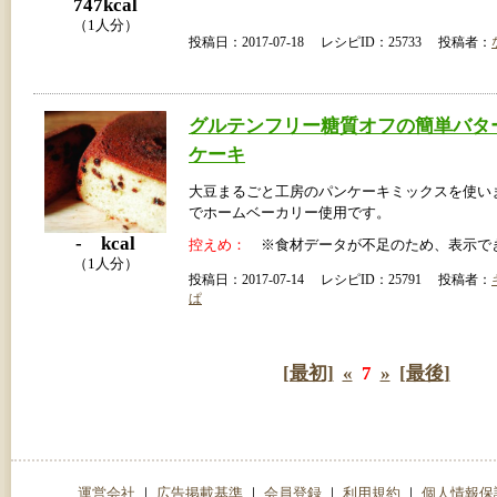
747kcal
（1人分）
投稿日：2017-07-18 レシピID：25733 投稿者：
グルテンフリー糖質オフの簡単バタ
ケーキ
大豆まるごと工房のパンケーキミックスを使い
でホームベーカリー使用です。
- kcal
控えめ：
※食材データが不足のため、表示で
（1人分）
投稿日：2017-07-14 レシピID：25791 投稿者：
ぱ
[最初]
«
7
»
[最後]
運営会社
｜
広告掲載基準
｜
会員登録
｜
利用規約
｜
個人情報保