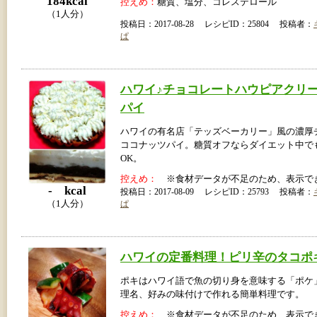
184kcal
控えめ：
糖質、塩分、コレステロール
（1人分）
投稿日：2017-08-28 レシピID：25804 投稿者：
ぱ
ハワイ♪チョコレートハウピアクリ
パイ
ハワイの有名店「テッズベーカリー」風の濃厚
ココナッツパイ。糖質オフならダイエット中で
OK。
控えめ：
※食材データが不足のため、表示で
- kcal
投稿日：2017-08-09 レシピID：25793 投稿者：
（1人分）
ぱ
ハワイの定番料理！ピリ辛のタコポ
ポキはハワイ語で魚の切り身を意味する「ポケ
理名、好みの味付けで作れる簡単料理です。
控えめ：
※食材データが不足のため、表示で