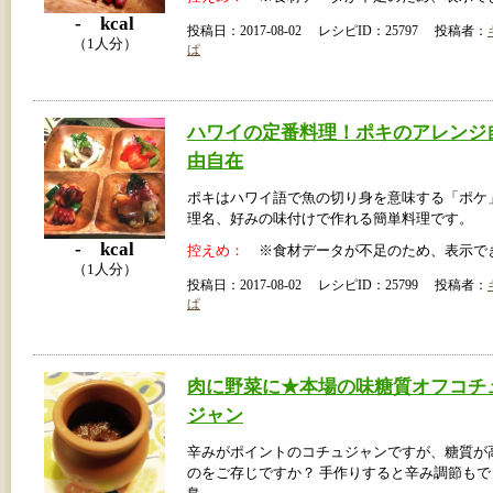
- kcal
投稿日：2017-08-02 レシピID：25797 投稿者：
（1人分）
ぱ
ハワイの定番料理！ポキのアレンジ
由自在
ポキはハワイ語で魚の切り身を意味する「ポケ
理名、好みの味付けで作れる簡単料理です。
- kcal
控えめ：
※食材データが不足のため、表示で
（1人分）
投稿日：2017-08-02 レシピID：25799 投稿者：
ぱ
肉に野菜に★本場の味糖質オフコチ
ジャン
辛みがポイントのコチュジャンですが、糖質が
のをご存じですか？ 手作りすると辛み調節もで