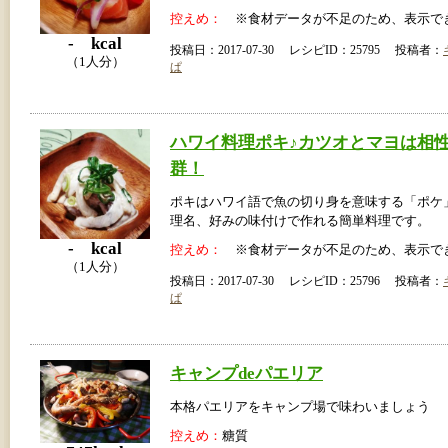
控えめ：
※食材データが不足のため、表示で
- kcal
投稿日：2017-07-30 レシピID：25795 投稿者：
（1人分）
ぱ
ハワイ料理ポキ♪カツオとマヨは相
群！
ポキはハワイ語で魚の切り身を意味する「ポケ
理名、好みの味付けで作れる簡単料理です。
- kcal
控えめ：
※食材データが不足のため、表示で
（1人分）
投稿日：2017-07-30 レシピID：25796 投稿者：
ぱ
キャンプdeパエリア
本格パエリアをキャンプ場で味わいましょう
控えめ：
糖質