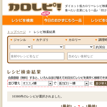
ダイエット低カロリーレシピ検
食べたい主菜にもう一品♪「付
トップページ
> レシピ検索結果
▼
ジャンル
▼
カテゴリ
▼
カロリー
▼
調理
10380件のレシピが選択されました。
[最初]
«
7
»
[最後]