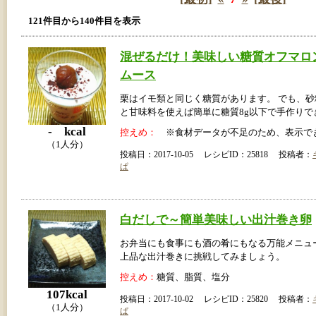
121件目から140件目を表示
混ぜるだけ！美味しい糖質オフマロ
ムース
栗はイモ類と同じく糖質があります。 でも、
と甘味料を使えば簡単に糖質8g以下で手作りで
- kcal
控えめ：
※食材データが不足のため、表示で
（1人分）
投稿日：2017-10-05 レシピID：25818 投稿者：
ぱ
白だしで～簡単美味しい出汁巻き卵
お弁当にも食事にも酒の肴にもなる万能メニュ
上品な出汁巻きに挑戦してみましょう。
控えめ：
糖質、脂質、塩分
107kcal
投稿日：2017-10-02 レシピID：25820 投稿者：
（1人分）
ぱ