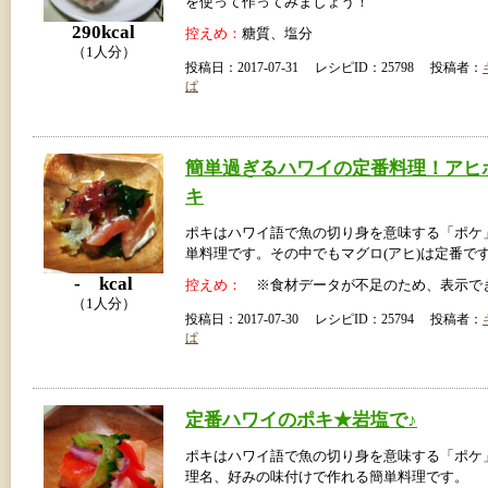
を使って作ってみましょう！
290kcal
控えめ：
糖質、塩分
（1人分）
投稿日：2017-07-31 レシピID：25798 投稿者：
ぱ
簡単過ぎるハワイの定番料理！アヒ
キ
ポキはハワイ語で魚の切り身を意味する「ポケ
単料理です。その中でもマグロ(アヒ)は定番で
- kcal
控えめ：
※食材データが不足のため、表示で
（1人分）
投稿日：2017-07-30 レシピID：25794 投稿者：
ぱ
定番ハワイのポキ★岩塩で♪
ポキはハワイ語で魚の切り身を意味する「ポケ
理名、好みの味付けで作れる簡単料理です。