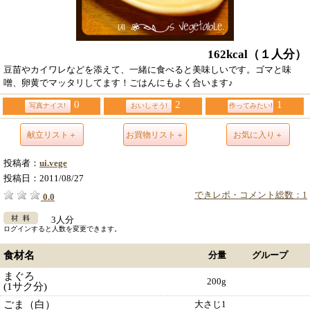
162kcal
（１人分）
豆苗やカイワレなどを添えて、一緒に食べると美味しいです。ゴマと味
噌、卵黄でマッタリしてます！ごはんにもよく合います♪
0
2
1
写真ナイス!
おいしそう!
作ってみたい!
献立リスト＋
お買物リスト＋
お気に入り＋
投稿者：
ui.vege
投稿日：
2011/08/27
できレポ・コメント総数：1
0.0
3人分
ログインすると人数を変更できます。
食材名
分量
グループ
まぐろ
200g
(1サク分)
ごま（白）
大さじ1