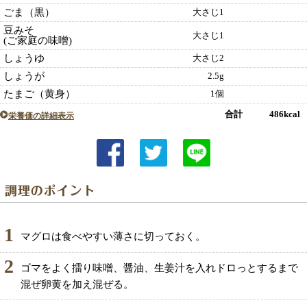
ごま（黒）
大さじ1
豆みそ
大さじ1
(ご家庭の味噌)
しょうゆ
大さじ2
しょうが
2.5g
たまご（黄身）
1個
合計 486kcal
栄養価の詳細表示
1
マグロは食べやすい薄さに切っておく。
2
ゴマをよく擂り味噌、醤油、生姜汁を入れドロっとするまで
混ぜ卵黄を加え混ぜる。