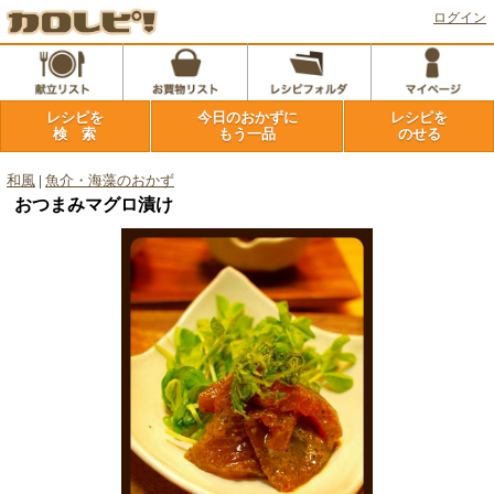
ログイン
レシピを
今日のおかずに
レシピを
検 索
もう一品
のせる
和風
|
魚介・海藻のおかず
おつまみマグロ漬け