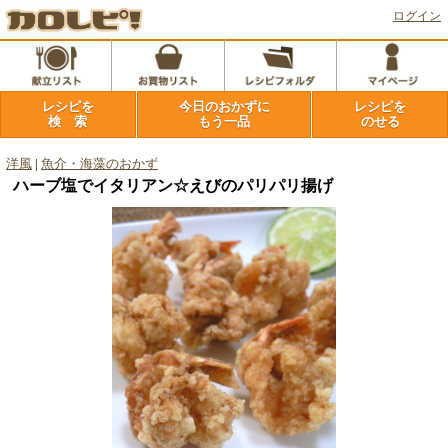
ログイン
レシピを
今日のおかずに
レシピを
検 索
もう一品
のせる
洋風
|
魚介・海藻のおかず
ハーブ塩でイタリアン☆えびのパリパリ揚げ