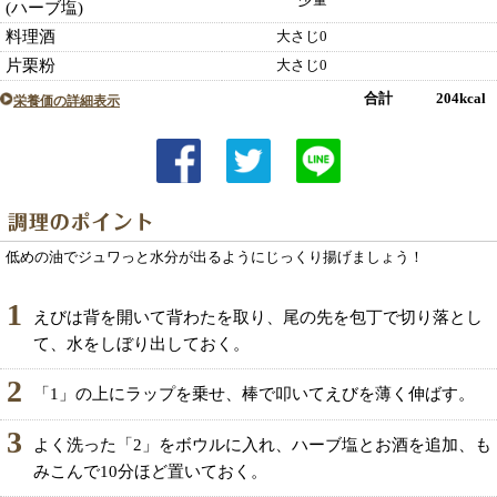
少量
(ハーブ塩)
料理酒
大さじ0
片栗粉
大さじ0
合計 204kcal
栄養価の詳細表示
低めの油でジュワっと水分が出るようにじっくり揚げましょう！
1
えびは背を開いて背わたを取り、尾の先を包丁で切り落とし
て、水をしぼり出しておく。
2
「1」の上にラップを乗せ、棒で叩いてえびを薄く伸ばす。
3
よく洗った「2」をボウルに入れ、ハーブ塩とお酒を追加、も
みこんで10分ほど置いておく。