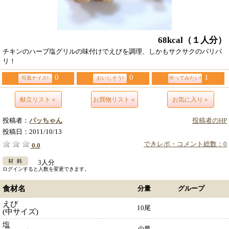
68kcal
（１人分）
チキンのハーブ塩グリルの味付けでえびを調理、しかもサクサクのパリパ
リ！
0
0
1
写真ナイス!
おいしそう!
作ってみたい!
献立リスト＋
お買物リスト＋
お気に入り＋
投稿者：
パッちゃん
投稿者のHP
投稿日：
2011/10/13
できレポ・コメント総数：0
0.0
3人分
ログインすると人数を変更できます。
食材名
分量
グループ
えび
10尾
(中サイズ)
塩