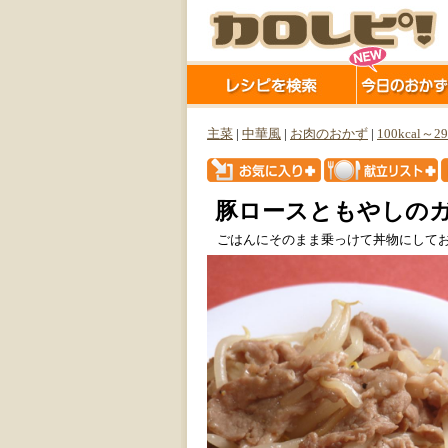
主菜
|
中華風
|
お肉のおかず
|
100kcal～29
豚ロースともやしの
ごはんにそのまま乗っけて丼物にして