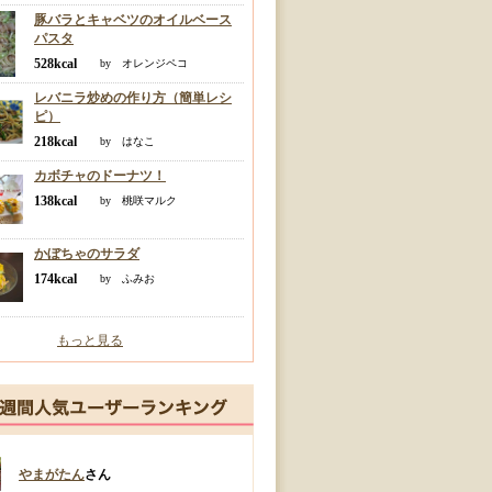
豚バラとキャベツのオイルベース
パスタ
528kcal
by オレンジペコ
レバニラ炒めの作り方（簡単レシ
ピ）
218kcal
by はなこ
カボチャのドーナツ！
138kcal
by 桃咲マルク
かぼちゃのサラダ
174kcal
by ふみお
もっと見る
やまがたん
さん