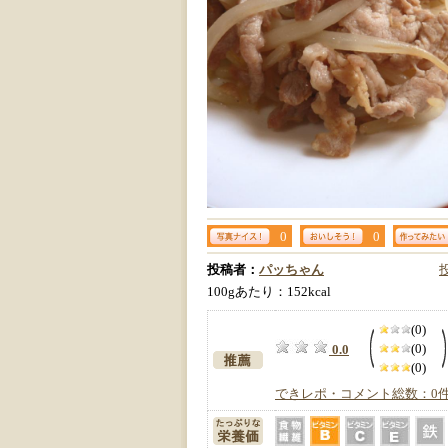
0
0
投稿者：
パッちゃん
100gあたり：152kcal
(0)
(0)
0.0
(0)
できレポ・コメント総数：0