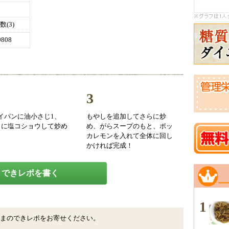
(3)
808
3
イパンに油小さじ1、
もやしを追加してさらに炒
」に塩コショウして炒め
め、がらスープのもと、ポッ
カレモンを入れて全体に回し
かければ完成！
できレポを書く
1
まのできレポをお寄せください。