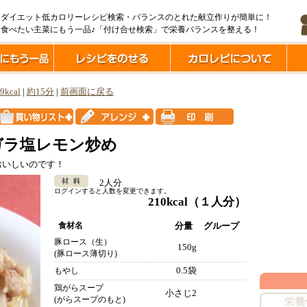
ダイエット低カロリーレシピ検索・バランスのとれた献立作りが簡単に！
食べたい主菜にもう一品♪「付け合せ検索」で栄養バランスを整える！
9kcal
|
約15分
|
前画面に戻る
ガラ塩レモン炒め
おいしいのです！
2人分
ログインすると人数を変更できます。
210kcal
（１人分）
食材名
分量
グループ
豚ロース（生）
150g
(豚ロース薄切り)
0.5袋
もやし
鶏がらスープ
小さじ2
(がらスープのもと)