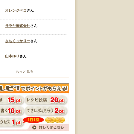
オレンジペコ
さん
サラヤ株式会社
さん
さちくっかりー
さん
山本ゆり
さん
もっと見る