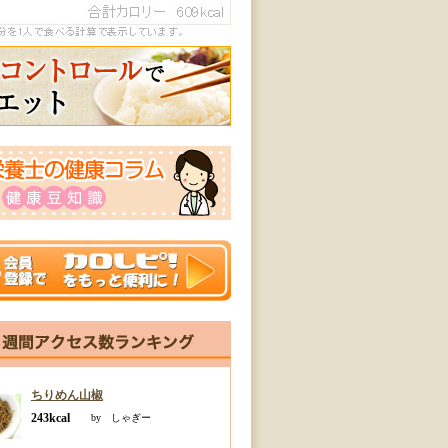
ちりめん山椒
243kcal
by しゃぎー