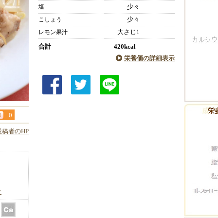
少々
塩
少々
こしょう
大さじ1
レモン果汁
合計
420kcal
栄養価の詳細表示
0
投稿者のHP
件