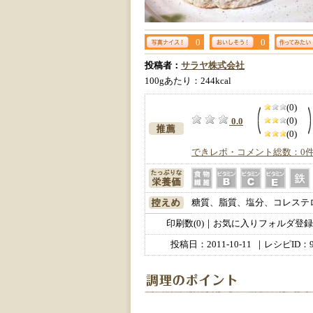
0
0
投稿者：
サラヤ株式会社
100gあたり：244kcal
(0)
(0)
0.0
(0)
できレポ・コメント総数：0
糖質、脂質、塩分、コレステ
印刷数(0)｜お気に入りフォルダ登録数
投稿日：
2011-10-11
｜レシピID：9