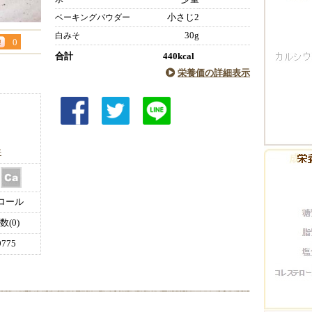
小さじ2
ベーキングパウダー
30g
白みそ
0
合計
440kcal
栄養価の詳細表示
件
ロール
(0)
775