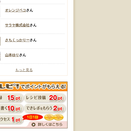
オレンジペコ
さん
サラヤ株式会社
さん
さちくっかりー
さん
山本ゆり
さん
もっと見る