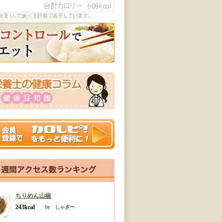
ちりめん山椒
243kcal
by しゃぎー