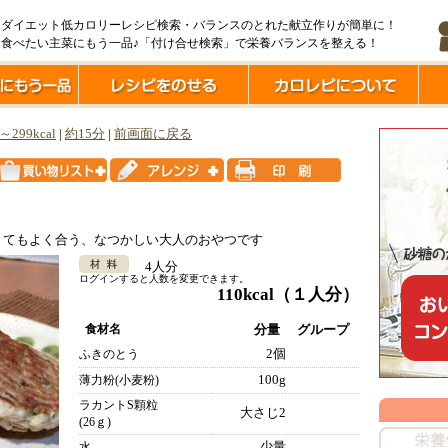
ダイエット低カロリーレシピ検索・バランスのとれた献立作りが簡単に！
食べたい主菜にもう一品♪「付け合せ検索」で栄養バランスを整える！
l～299kcal
|
約15分
|
前画面に戻る
とてもよく合う、なつかしい大人のおやつです
4人分
ログインすると人数を変更できます。
110kcal
（１人分）
食材名
分量
グループ
2個
ふきのとう
100g
薄力粉(小麦粉)
ラカントS顆粒
大さじ2
(26ｇ)
少量
水