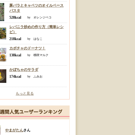
豚バラとキャベツのオイルベース
パスタ
528kcal
by オレンジペコ
レバニラ炒めの作り方（簡単レシ
ピ）
218kcal
by はなこ
カボチャのドーナツ！
138kcal
by 桃咲マルク
かぼちゃのサラダ
174kcal
by ふみお
もっと見る
やまがたん
さん