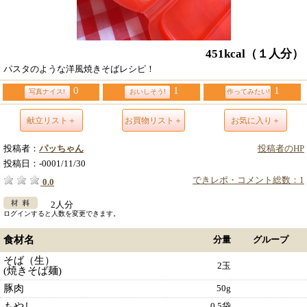
451kcal
（１人分）
パスタのような洋風焼きそばレシピ！
0
1
1
写真ナイス!
おいしそう!
作ってみたい!
献立リスト＋
お買物リスト＋
お気に入り＋
投稿者：
パッちゃん
投稿者のHP
投稿日：
-0001/11/30
できレポ・コメント総数：1
0.0
2人分
ログインすると人数を変更できます。
食材名
分量
グループ
そば（生）
2玉
(焼きそば麺)
豚肉
50g
もやし
0.5袋