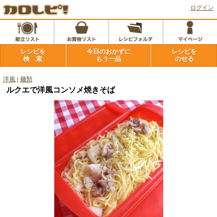
ログイン
レシピを
今日のおかずに
レシピを
検 索
もう一品
のせる
洋風
|
麺類
ルクエで洋風コンソメ焼きそば