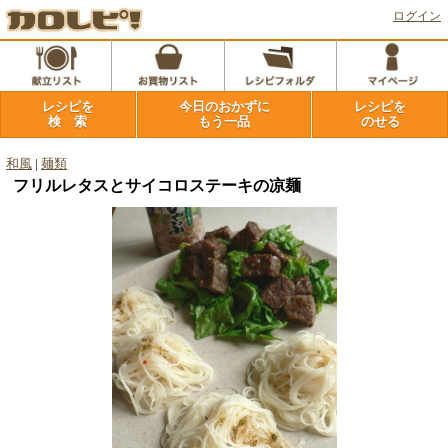
ログイン
レシピを
今日のおかずに
レシピを
検 索
もう一品
のせる
和風
|
麺類
フリルレタスとサイコロステーキの凉麺