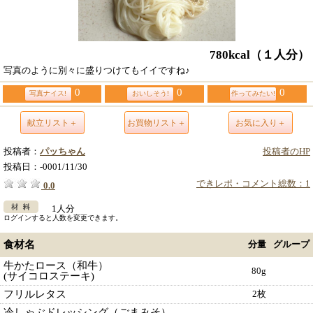
780kcal
（１人分）
写真のように別々に盛りつけてもイイですね♪
0
0
0
写真ナイス!
おいしそう!
作ってみたい!
献立リスト＋
お買物リスト＋
お気に入り＋
投稿者：
パッちゃん
投稿者のHP
投稿日：
-0001/11/30
できレポ・コメント総数：1
0.0
1人分
ログインすると人数を変更できます。
食材名
分量
グループ
牛かたロース（和牛）
80g
(サイコロステーキ)
フリルレタス
2枚
冷しゃぶドレッシング（ごまみそ）