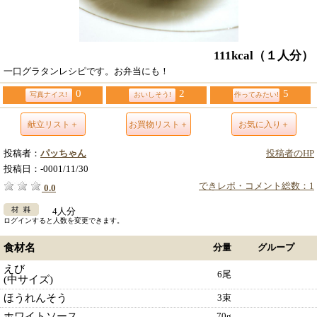
111kcal
（１人分）
一口グラタンレシピです。お弁当にも！
0
2
5
写真ナイス!
おいしそう!
作ってみたい!
献立リスト＋
お買物リスト＋
お気に入り＋
投稿者：
パッちゃん
投稿者のHP
投稿日：
-0001/11/30
できレポ・コメント総数：1
0.0
4人分
ログインすると人数を変更できます。
食材名
分量
グループ
えび
6尾
(中サイズ)
ほうれんそう
3束
ホワイトソース
70g