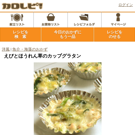
ログイン
レシピを
今日のおかずに
レシピを
検 索
もう一品
のせる
洋風
|
魚介・海藻のおかず
えびとほうれん草のカップグラタン