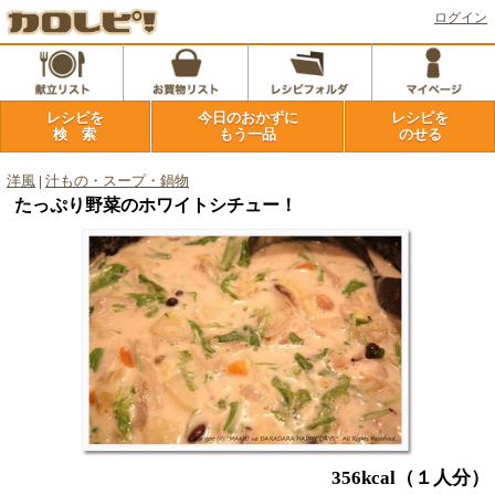
ログイン
レシピを
今日のおかずに
レシピを
検 索
もう一品
のせる
洋風
|
汁もの・スープ・鍋物
たっぷり野菜のホワイトシチュー！
356kcal
（１人分）