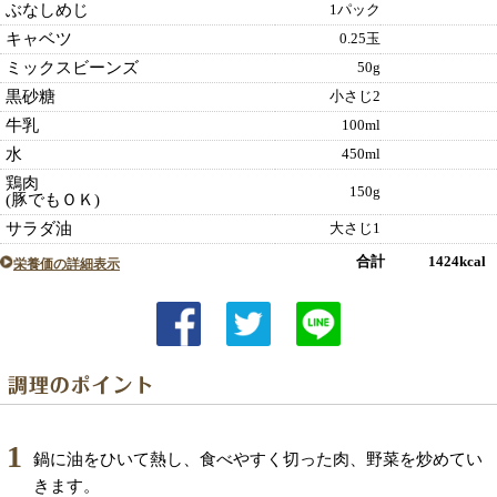
ぶなしめじ
1パック
キャベツ
0.25玉
ミックスビーンズ
50g
黒砂糖
小さじ2
牛乳
100ml
水
450ml
鶏肉
150g
(豚でもＯＫ)
サラダ油
大さじ1
合計 1424kcal
栄養価の詳細表示
1
鍋に油をひいて熱し、食べやすく切った肉、野菜を炒めてい
きます。