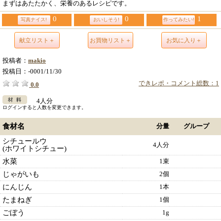
まずはあたたかく、栄養のあるレシピです。
0
0
1
写真ナイス!
おいしそう!
作ってみたい!
献立リスト＋
お買物リスト＋
お気に入り＋
投稿者：
makio
投稿日：
-0001/11/30
できレポ・コメント総数：1
0.0
4人分
ログインすると人数を変更できます。
食材名
分量
グループ
シチュールウ
4人分
(ホワイトシチュー)
水菜
1束
じゃがいも
2個
にんじん
1本
たまねぎ
1個
ごぼう
1g