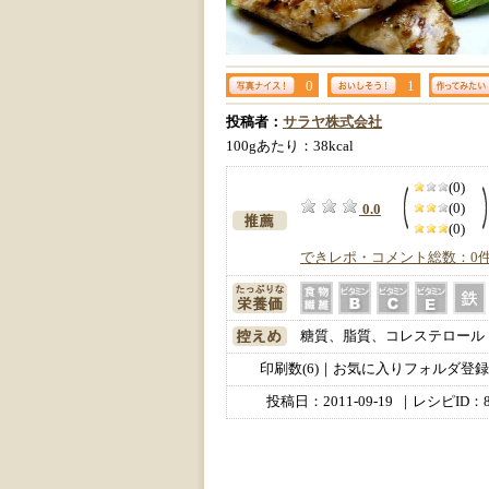
0
1
投稿者：
サラヤ株式会社
100gあたり：38kcal
(0)
(0)
0.0
(0)
できレポ・コメント総数：0
糖質、脂質、コレステロール
印刷数(6)｜お気に入りフォルダ登録数
投稿日：
2011-09-19
｜レシピID：8