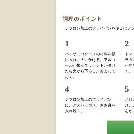
テフロン加工のフライパンを使えばノ
1
2
バルサミコソースの材料を鍋
トマ
に入れ、火にかける。アルコ
ラガ
ールが飛んでラカントが溶け
べや
たら火から下ろし。冷まして
く。
おく。
4
5
テフロン加工のフライパン
お皿
に、アスパラガス、ささ身を
け、
入れ焼く。
をか