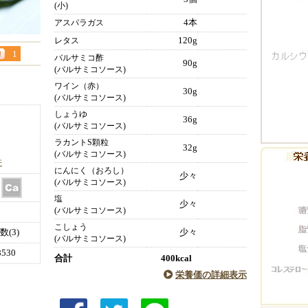
(小)
4本
アスパラガス
120g
レタス
1
バルサミコ酢
90g
(バルサミコソース)
ワイン（赤）
30g
(バルサミコソース)
しょうゆ
36g
(バルサミコソース)
ラカントS顆粒
32g
(バルサミコソース)
件
にんにく（おろし）
少々
(バルサミコソース)
塩
少々
(バルサミコソース)
こしょう
(3)
少々
(バルサミコソース)
530
合計
400kcal
栄養価の詳細表示