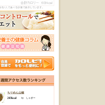
ちりめん山椒
243kcal
by しゃぎー