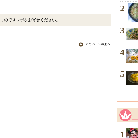
2
まのできレポをお寄せください。
3
4
5
1