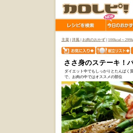
主菜
|
洋風
|
お肉のおかず
|
100kcal～299k
ささ身のステーキ！
ダイエット中でもしっかりとたんぱく
で、お肉の中ではオススメの部位