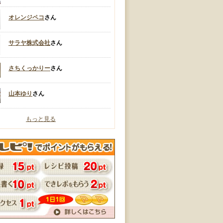
オレンジペコ
さん
サラヤ株式会社
さん
さちくっかりー
さん
山本ゆり
さん
もっと見る