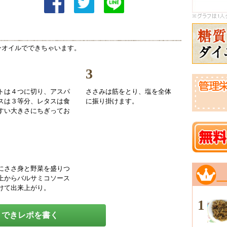
ンオイルでできちゃいます。
3
トは４つに切り、アスパ
ささみは筋をとり、塩を全体
スは３等分、レタスは食
に振り掛けます。
すい大きさにちぎってお
にささ身と野菜を盛りつ
上からバルサミコソース
けて出来上がり。
1
できレポを書く