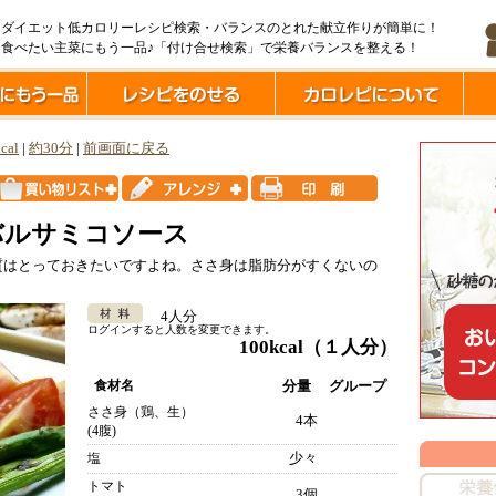
ダイエット低カロリーレシピ検索・バランスのとれた献立作りが簡単に！
食べたい主菜にもう一品♪「付け合せ検索」で栄養バランスを整える！
cal
|
約30分
|
前画面に戻る
バルサミコソース
質はとっておきたいですよね。ささ身は脂肪分がすくないの
4人分
ログインすると人数を変更できます。
100kcal
（１人分）
食材名
分量
グループ
ささ身（鶏、生）
4本
(4腹)
少々
塩
トマト
3個