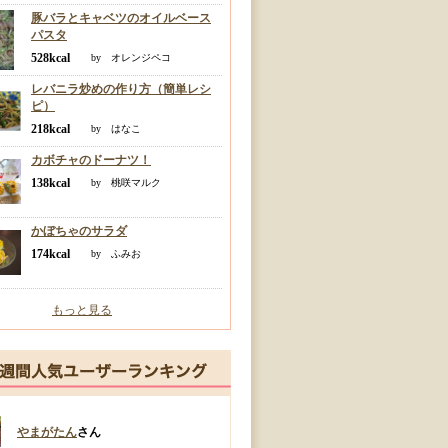
豚バラとキャベツのオイルベース
パスタ
528kcal
by オレンジペコ
レバニラ炒めの作り方（簡単レシ
ピ）
218kcal
by はなこ
カボチャのドーナツ！
138kcal
by 桃咲マルク
かぼちゃのサラダ
174kcal
by ふみお
もっと見る
やまがたん
さん