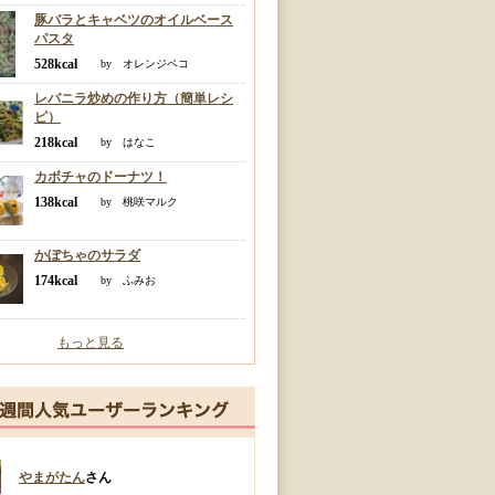
豚バラとキャベツのオイルベース
パスタ
528kcal
by オレンジペコ
レバニラ炒めの作り方（簡単レシ
ピ）
218kcal
by はなこ
カボチャのドーナツ！
138kcal
by 桃咲マルク
かぼちゃのサラダ
174kcal
by ふみお
もっと見る
やまがたん
さん