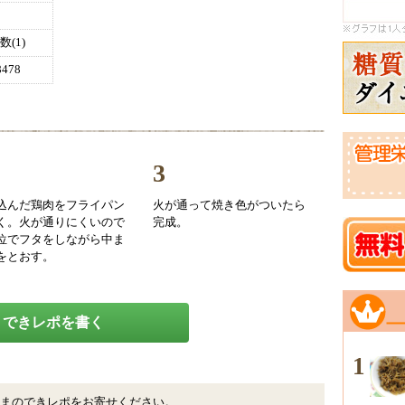
(1)
478
3
込んだ鶏肉をフライパン
火が通って焼き色がついたら
く。火が通りにくいので
完成。
位でフタをしながら中ま
をとおす。
できレポを書く
1
まのできレポをお寄せください。