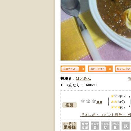
0
0
投稿者：
はとみん
100gあたり：160kcal
(0)
(0)
0.0
(0)
できレポ・コメント総数：1