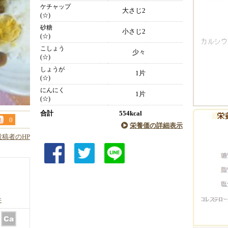
ケチャップ
大さじ2
(☆)
砂糖
小さじ2
(☆)
こしょう
少々
(☆)
しょうが
1片
(☆)
にんにく
1片
(☆)
合計
554kcal
0
栄養価の詳細表示
投稿者のHP
件