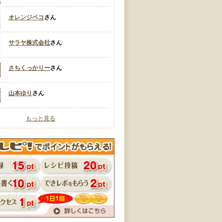
オレンジペコ
さん
サラヤ株式会社
さん
さちくっかりー
さん
山本ゆり
さん
もっと見る