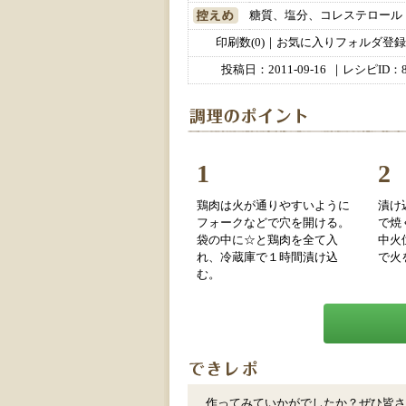
糖質、塩分、コレステロール
印刷数(0)｜お気に入りフォルダ登録数
投稿日：
2011-09-16
｜レシピID：8
1
2
鶏肉は火が通りやすいように
漬け
フォークなどで穴を開ける。
で焼
袋の中に☆と鶏肉を全て入
中火
れ、冷蔵庫で１時間漬け込
で火
む。
作ってみていかがでしたか？ぜひ皆さ