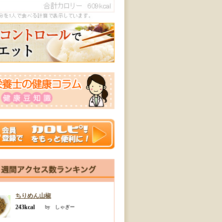
ちりめん山椒
243kcal
by しゃぎー