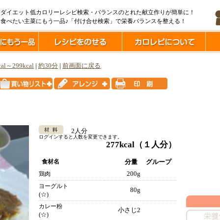
ダイエット低カロリーレシピ検索・バランスのとれた献立作りが簡単に！
食べたい主菜にもう一品♪「付け合せ検索」で栄養バランスを整える！
cal～299kcal
|
約30分
|
前画面に戻る
2人分
ログインすると人数を変更できます。
277kcal
（１人分）
食材名
分量
グループ
200g
鶏肉
ヨーグルト
80g
(☆)
カレー粉
小さじ2
(☆)