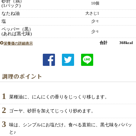
砂肝（鶏）
10個
(1パック)
なたね油
大さじ1
塩
少々
ペッパー（黒）
少々
(あれば黒七味)
合計 368kcal
栄養価の詳細表示
1
菜種油に、にんにくの香りをじっくり移します。
2
ゴーヤ、砂肝を加えてじっくり炒めます。
3
味は、シンプルにお塩だけ。食べる直前に、黒七味をパパッ
と♪