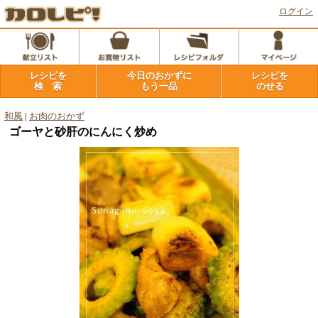
ログイン
レシピを
今日のおかずに
レシピを
検 索
もう一品
のせる
和風
|
お肉のおかず
ゴーヤと砂肝のにんにく炒め