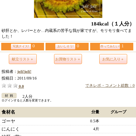
184kcal
（１人分）
砂肝とか、レバーとか…内蔵系の苦手な我が家ですが、モリモリ食べてま
した！
0
0
1
写真ナイス!
おいしそう!
作ってみたい!
献立リスト＋
お買物リスト＋
お気に入り＋
投稿者：
joli!joli!
投稿日：
2011/09/16
できレポ・コメント総数：0
0.0
2人分
ログインすると人数を変更できます。
食材名
分量
グループ
ゴーヤ
0.5本
にんにく
4片