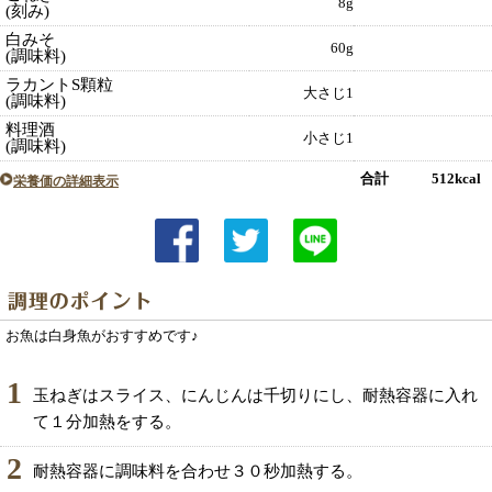
8g
(刻み)
白みそ
60g
(調味料)
ラカントS顆粒
大さじ1
(調味料)
料理酒
小さじ1
(調味料)
合計 512kcal
栄養価の詳細表示
お魚は白身魚がおすすめです♪
1
玉ねぎはスライス、にんじんは千切りにし、耐熱容器に入れ
て１分加熱をする。
2
耐熱容器に調味料を合わせ３０秒加熱する。