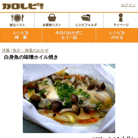
ログイン
レシピを
今日のおかずに
レシピを
検 索
もう一品
のせる
洋風
|
魚介・海藻のおかず
白身魚の味噌ホイル焼き