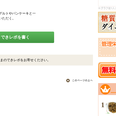
グルトやパンケーキと一
いただく。
できレポを書く
まのできレポをお寄せください。
1