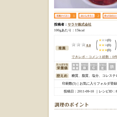
1
2
投稿者：
サラヤ株式会社
100gあたり：15kcal
(0)
(0)
0.0
(0)
できレポ・コメント総数：0
糖質、脂質、塩分、コレステ
印刷数(5)｜お気に入りフォルダ登録数
投稿日：
2011-09-10
｜レシピID：8