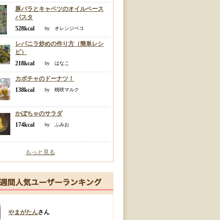
豚バラとキャベツのオイルベース
パスタ
528kcal
by オレンジペコ
レバニラ炒めの作り方（簡単レシ
ピ）
218kcal
by はなこ
カボチャのドーナツ！
138kcal
by 桃咲マルク
かぼちゃのサラダ
174kcal
by ふみお
もっと見る
やまがたん
さん