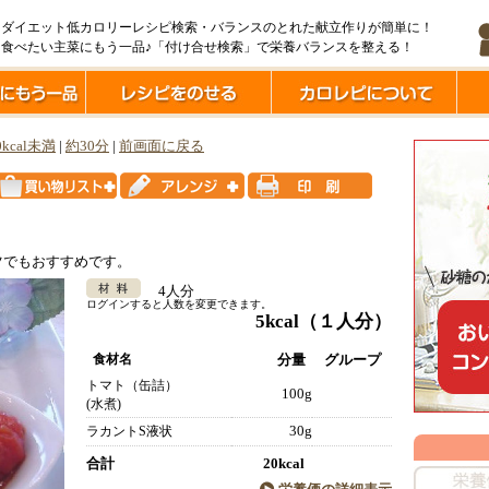
ダイエット低カロリーレシピ検索・バランスのとれた献立作りが簡単に！
食べたい主菜にもう一品♪「付け合せ検索」で栄養バランスを整える！
0kcal未満
|
約30分
|
前画面に戻る
ツでもおすすめです。
4人分
ログインすると人数を変更できます。
5kcal
（１人分）
食材名
分量
グループ
トマト（缶詰）
100g
(水煮)
30g
ラカントS液状
合計
20kcal