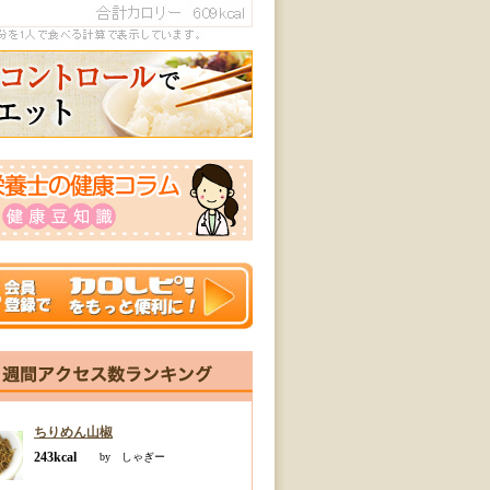
ちりめん山椒
243kcal
by しゃぎー