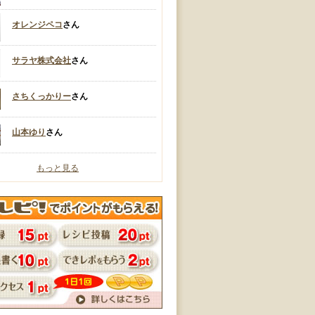
オレンジペコ
さん
サラヤ株式会社
さん
さちくっかりー
さん
山本ゆり
さん
もっと見る