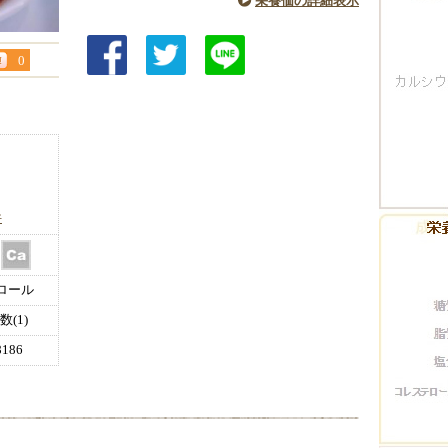
栄養価の詳細表示
0
件
ロール
(1)
186