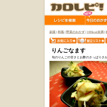
副菜
|
和風
|
野菜のおかず
|
100kcal未満
|
りんごなます
旬のりんごの甘さとお酢のさっぱりさが