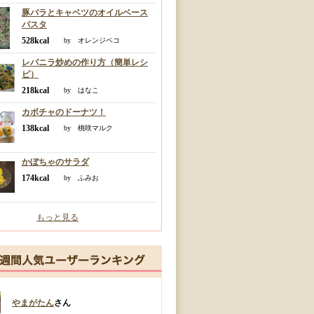
豚バラとキャベツのオイルベース
パスタ
528kcal
by オレンジペコ
レバニラ炒めの作り方（簡単レシ
ピ）
218kcal
by はなこ
カボチャのドーナツ！
138kcal
by 桃咲マルク
かぼちゃのサラダ
174kcal
by ふみお
もっと見る
やまがたん
さん