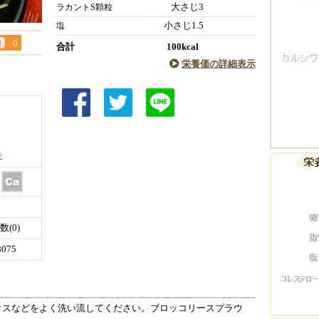
大さじ3
ラカントS顆粒
小さじ1.5
塩
0
合計
100kcal
栄養価の詳細表示
件
(0)
075
クスなどをよく洗い流してください。ブロッコリースプラウ