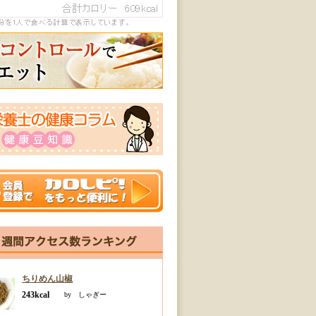
ちりめん山椒
243kcal
by しゃぎー