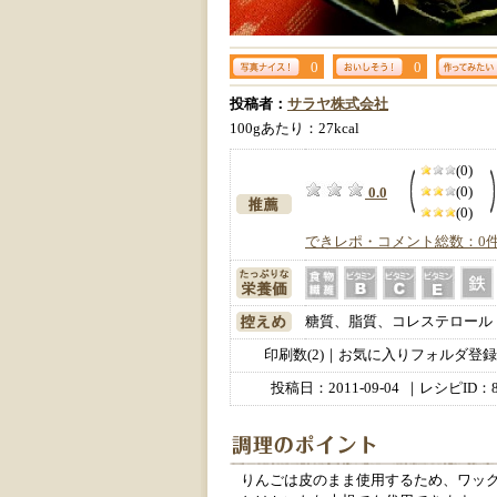
0
0
投稿者：
サラヤ株式会社
100gあたり：27kcal
(0)
(0)
0.0
(0)
できレポ・コメント総数：0
糖質、脂質、コレステロール
印刷数(2)｜お気に入りフォルダ登録数
投稿日：
2011-09-04
｜レシピID：8
りんごは皮のまま使用するため、ワッ