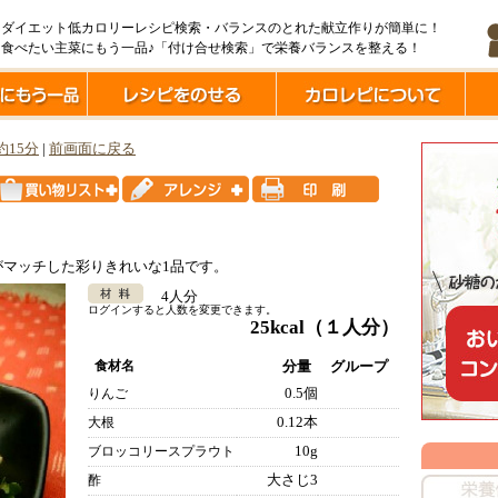
ダイエット低カロリーレシピ検索・バランスのとれた献立作りが簡単に！
食べたい主菜にもう一品♪「付け合せ検索」で栄養バランスを整える！
約15分
|
前画面に戻る
マッチした彩りきれいな1品です。
4人分
ログインすると人数を変更できます。
25kcal
（１人分）
食材名
分量
グループ
0.5個
りんご
0.12本
大根
10g
ブロッコリースプラウト
大さじ3
酢