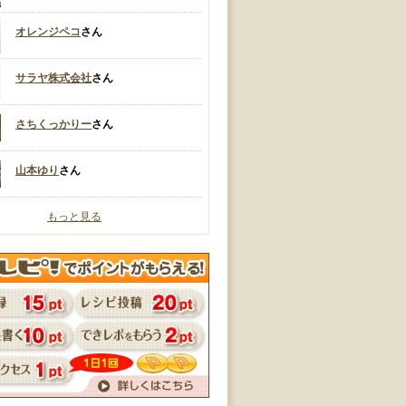
オレンジペコ
さん
サラヤ株式会社
さん
さちくっかりー
さん
山本ゆり
さん
もっと見る