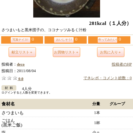
281kcal
（１人分）
さつまいもと黒米団子の、ココナッツみるく汁粉
0
0
0
写真ナイス!
おいしそう!
作ってみたい!
献立リスト＋
お買物リスト＋
お気に入り＋
投稿者：
deco
投稿者のHP
投稿日：
2011/08/04
できレポ・コメント総数：0
0.0
4人分
ログインすると人数を変更できます。
食材名
分量
グループ
さつまいも
1本
ごはん
1杯
(黒米ご飯)
塩
少々