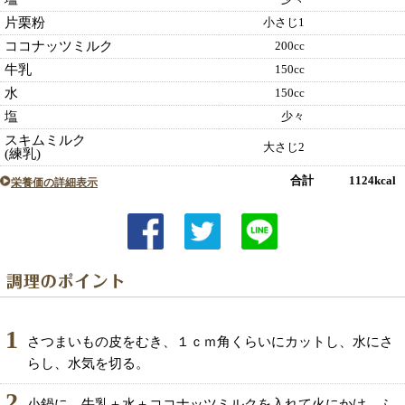
片栗粉
小さじ1
ココナッツミルク
200cc
牛乳
150cc
水
150cc
塩
少々
スキムミルク
大さじ2
(練乳)
合計 1124kcal
栄養価の詳細表示
1
さつまいもの皮をむき、１ｃｍ角くらいにカットし、水にさ
らし、水気を切る。
2
小鍋に、牛乳＋水＋ココナッツミルクを入れて火にかけ、ふ