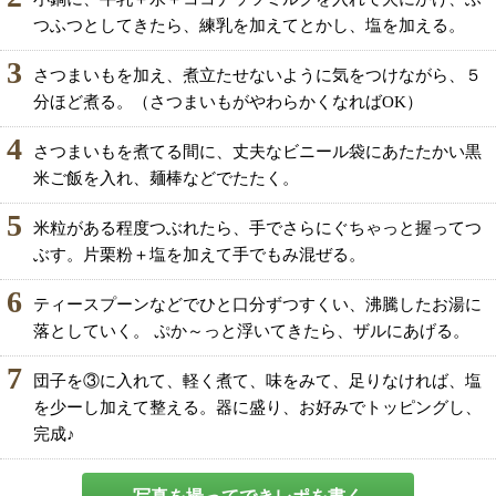
つふつとしてきたら、練乳を加えてとかし、塩を加える。
3
さつまいもを加え、煮立たせないように気をつけながら、５
分ほど煮る。（さつまいもがやわらかくなればOK）
4
さつまいもを煮てる間に、丈夫なビニール袋にあたたかい黒
米ご飯を入れ、麺棒などでたたく。
5
米粒がある程度つぶれたら、手でさらにぐちゃっと握ってつ
ぶす。片栗粉＋塩を加えて手でもみ混ぜる。
6
ティースプーンなどでひと口分ずつすくい、沸騰したお湯に
落としていく。 ぷか～っと浮いてきたら、ザルにあげる。
7
団子を③に入れて、軽く煮て、味をみて、足りなければ、塩
を少ーし加えて整える。器に盛り、お好みでトッピングし、
完成♪