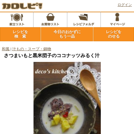
ログイン
レシピを
今日のおかずに
レシピを
検 索
もう一品
のせる
和風
|
汁もの・スープ・鍋物
さつまいもと黒米団子のココナッツみるく汁