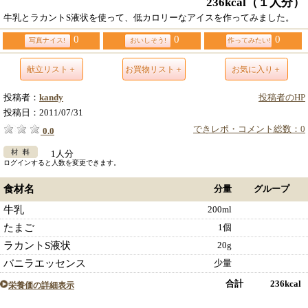
236kcal
（１人分）
牛乳とラカントS液状を使って、低カロリーなアイスを作ってみました。
0
0
0
写真ナイス!
おいしそう!
作ってみたい!
献立リスト＋
お買物リスト＋
お気に入り＋
投稿者：
kandy
投稿者のHP
投稿日：
2011/07/31
できレポ・コメント総数：0
0.0
1人分
ログインすると人数を変更できます。
食材名
分量
グループ
牛乳
200ml
たまご
1個
ラカントS液状
20g
バニラエッセンス
少量
合計 236kcal
栄養価の詳細表示