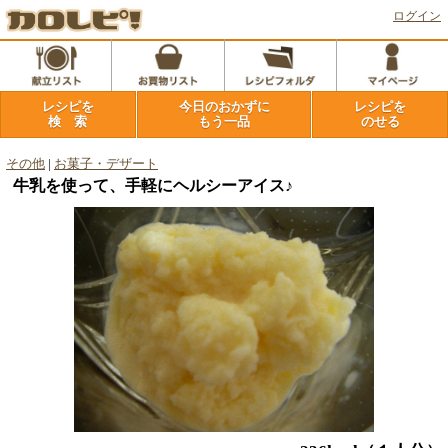
ログイン
レシピを
今日のおかずに
レシピを
検 索
もう一品
のせる
その他
|
お菓子・デザート
牛乳を使って、手軽にヘルシーアイス♪