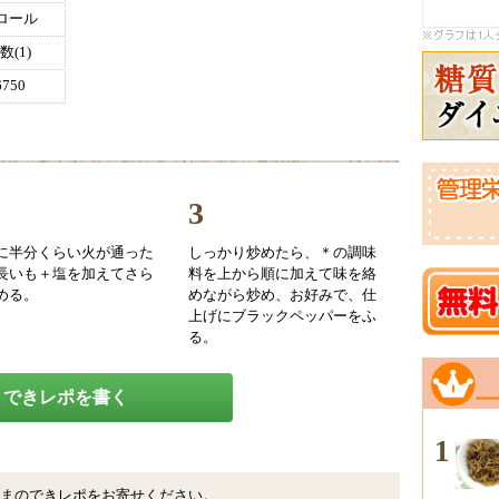
ロール
(1)
750
3
に半分くらい火が通った
しっかり炒めたら、＊の調味
長いも＋塩を加えてさら
料を上から順に加えて味を絡
める。
めながら炒め、お好みで、仕
上げにブラックペッパーをふ
る。
できレポを書く
1
まのできレポをお寄せください。