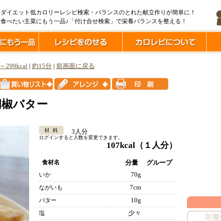
ダイエット低カロリーレシピ検索・バランスのとれた献立作りが簡単に！
食べたい主菜にもう一品♪「付け合せ検索」で栄養バランスを整える！
l～299kcal
|
約15分
|
前画面に戻る
胡椒バター
3人分
ログインすると人数を変更できます。
107kcal
（１人分）
食材名
分量
グループ
70g
いか
7cm
ながいも
10g
バター
少々
塩