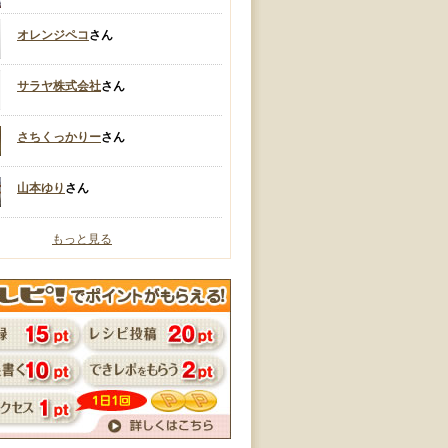
オレンジペコ
さん
サラヤ株式会社
さん
さちくっかりー
さん
山本ゆり
さん
もっと見る