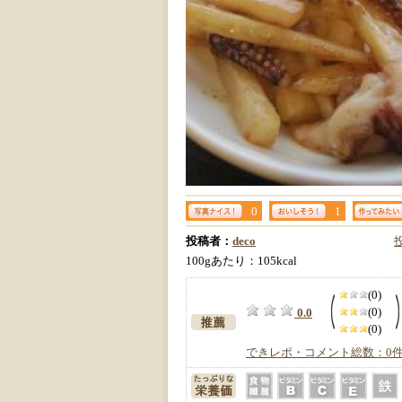
0
1
投稿者：
deco
100gあたり：105kcal
(0)
(0)
0.0
(0)
できレポ・コメント総数：0