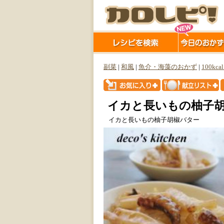
副菜
|
和風
|
魚介・海藻のおかず
|
100kca
イカと長いもの柚子
イカと長いもの柚子胡椒バター