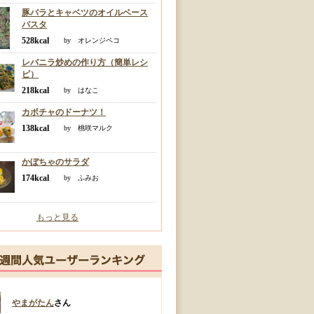
豚バラとキャベツのオイルベース
パスタ
528kcal
by オレンジペコ
レバニラ炒めの作り方（簡単レシ
ピ）
218kcal
by はなこ
カボチャのドーナツ！
138kcal
by 桃咲マルク
かぼちゃのサラダ
174kcal
by ふみお
もっと見る
やまがたん
さん