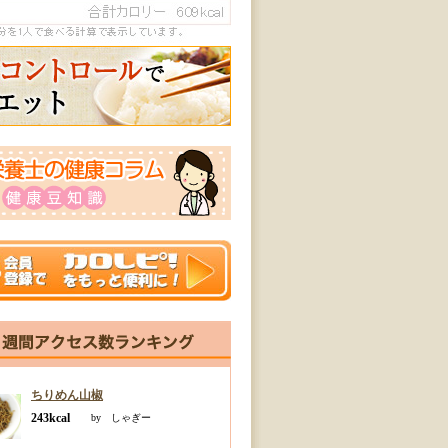
ちりめん山椒
243kcal
by しゃぎー