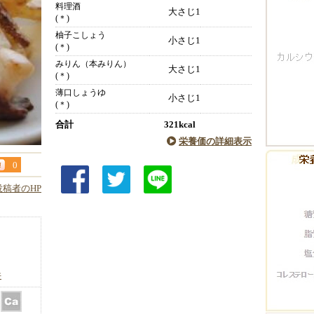
料理酒
大さじ1
(＊)
柚子こしょう
小さじ1
(＊)
みりん（本みりん）
大さじ1
(＊)
薄口しょうゆ
小さじ1
(＊)
合計
321kcal
栄養価の詳細表示
0
投稿者のHP
件