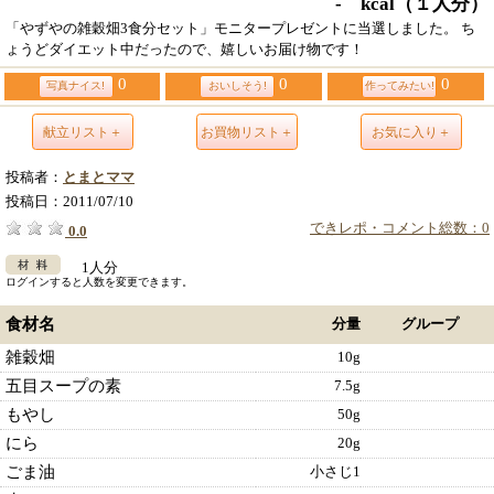
- kcal
（１人分）
「やずやの雑穀畑3食分セット」モニタープレゼントに当選しました。 ち
ょうどダイエット中だったので、嬉しいお届け物です！
0
0
0
写真ナイス!
おいしそう!
作ってみたい!
献立リスト＋
お買物リスト＋
お気に入り＋
投稿者：
とまとママ
投稿日：
2011/07/10
できレポ・コメント総数：0
0.0
1人分
ログインすると人数を変更できます。
食材名
分量
グループ
雑穀畑
10g
五目スープの素
7.5g
もやし
50g
にら
20g
ごま油
小さじ1