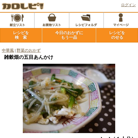
ログイン
レシピを
今日のおかずに
レシピを
検 索
もう一品
のせる
中華風
|
野菜のおかず
雑穀畑の五目あんかけ