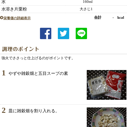
水
160ml
水溶き片栗粉
大さじ1
合計 - kcal
栄養価の詳細表示
強火でささっと仕上げるのがポイントです。
1
やずや雑穀畑と五目スープの素
2
皿に雑穀畑を割り入れる。